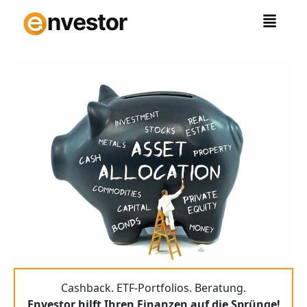
Zum
Inhalt
springen
Cashback. ETF-Portfolios. Beratung.
Envestor hilft Ihren Finanzen auf die Sprünge!