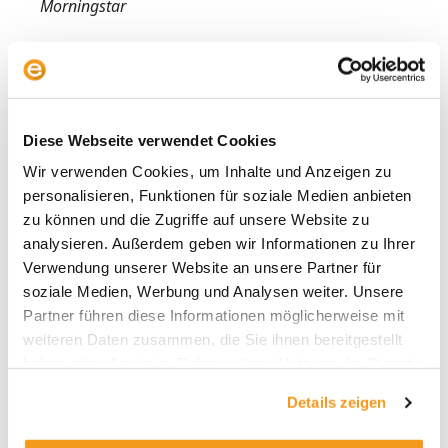
Morningstar
Mischfonds-Performance:
absolut versus relativ
Diese Webseite verwendet Cookies
Die Bilanz von Mischfonds war zwischen 2008
Wir verwenden Cookies, um Inhalte und Anzeigen zu
und 2023 alles andere als berauschend: sie
personalisieren, Funktionen für soziale Medien anbieten
kamen insgesamt eher schlecht als Recht mit
zu können und die Zugriffe auf unsere Website zu
der Aktien- und Anleihenmarktentwicklung mit.
analysieren. Außerdem geben wir Informationen zu Ihrer
In Aufwärtsphasen fiel das selten auf, da flexible
Verwendung unserer Website an unsere Partner für
und ausgewogene Mischfonds in freundlichen
soziale Medien, Werbung und Analysen weiter. Unsere
Aktienjahren immerhin über der Fünf-Prozent-
Partner führen diese Informationen möglicherweise mit
Plus-Grenze lagen. Unangenehmer waren
weiteren Daten zusammen, die Sie ihnen bereitgestellt
dagegen die
hohen Verluste 2018 und 2022
–
haben oder die sie im Rahmen Ihrer Nutzung der Dienste
aber dazu später mehr. Die untere Renditereihe
gesammelt haben.
zeigt die Performance der drei wichtigen
Details zeigen
Mischfondskategorien „defensiv“,
„ausgewogen“ und „flexibel“.