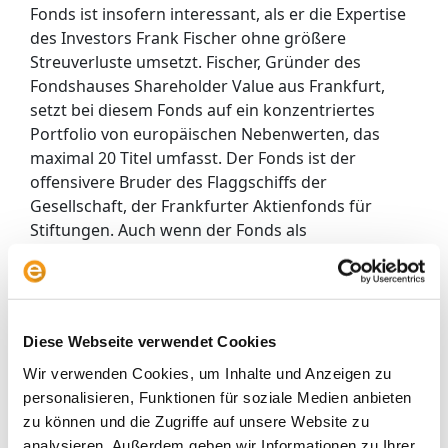
Fonds ist insofern interessant, als er die Expertise
des Investors Frank Fischer ohne größere
Streuverluste umsetzt. Fischer, Gründer des
Fondshauses Shareholder Value aus Frankfurt,
setzt bei diesem Fonds auf ein konzentriertes
Portfolio von europäischen Nebenwerten, das
maximal 20 Titel umfasst. Der Fonds ist der
offensivere Bruder des Flaggschiffs der
Gesellschaft, der Frankfurter Aktienfonds für
Stiftungen. Auch wenn der Fonds als
vermögensverwaltend bezeichnet wird, ist die
Aktienquote typischerweise höher als beim
Frankfurter Aktienfonds für Stiftungen und lag in
den vergangenen Jahren zumeist bei über 90
Diese Webseite verwendet Cookies
Prozent.
Wir verwenden Cookies, um Inhalte und Anzeigen zu
Der Verwaltungsgebühr des Fonds beläuft sich auf
personalisieren, Funktionen für soziale Medien anbieten
1,6 Prozent pro Jahr. Die Erfolgsgebühr beläuft sich
zu können und die Zugriffe auf unsere Website zu
auf 15 Prozent der Performance, die über sechs
analysieren. Außerdem geben wir Informationen zu Ihrer