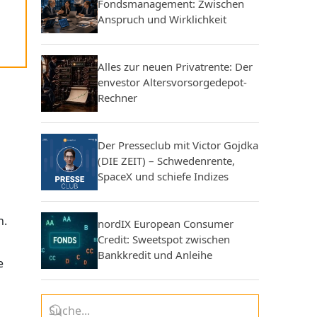
Fondsmanagement: Zwischen
Anspruch und Wirklichkeit
Alles zur neuen Privatrente: Der
envestor Altersvorsorgedepot-
Rechner
Der Presseclub mit Victor Gojdka
(DIE ZEIT) – Schwedenrente,
SpaceX und schiefe Indizes
n.
nordIX European Consumer
Credit: Sweetspot zwischen
Bankkredit und Anleihe
e