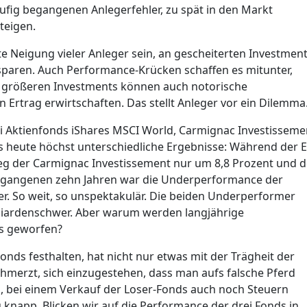
fig begangenen Anlegerfehler, zu spät in den Markt
teigen.
rte Neigung vieler Anleger sein, an gescheiterten Investmen
 sparen. Auch Performance-Krücken schaffen es mitunter,
ei größeren Investments können auch notorische
Ertrag erwirtschaften. Das stellt Anleger vor ein Dilemma
drei Aktienfonds iShares MSCI World, Carmignac Investisseme
is heute höchst unterschiedliche Ergebnisse: Während der 
stieg der Carmignac Investissement nur um 8,8 Prozent und d
ergangenen zehn Jahren war die Underperformance der
er. So weit, so unspektakulär. Die beiden Underperformer
liardenschwer. Aber warum werden langjährige
ts geworfen?
nds festhalten, hat nicht nur etwas mit der Trägheit der
hmerzt, sich einzugestehen, dass man aufs falsche Pferd
h, bei einem Verkauf der Loser-Fonds auch noch Steuern
 knapp. Blicken wir auf die Performance der drei Fonds in