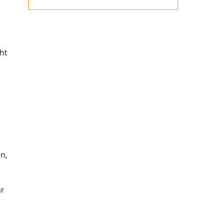
ht
n,
ar