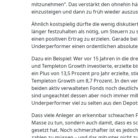
mitzunehmen“. Das verstärkt den ohnehin häu
einzusteigen und dann zu früh wieder auszus
Ähnlich kostspielig dürfte die wenig diskutie
länger festzuhalten als nötig, um Steuern zu
einen positiven Ertrag zu erzielen. Gerade b
Underperformer einen ordentlichen absoluten 
Dazu ein Beispiel: Wer vor 15 Jahren in die 
und Templeton Growth investierte, erzielte b
ein Plus von 13,5 Prozent pro Jahr erzielte, 
Templeton Growth um 8,7 Prozent. In den v
beiden aktiv verwalteten Fonds noch deutlich
sind ungeachtet dessen aber noch immer mil
Underperformer viel zu selten aus den Depo
Dass viele Anleger an erkennbar schwachen Fo
Masse zu tun, sondern auch damit, dass es sc
gesetzt hat. Noch schmerzhafter ist es jedoc
zahlen zu müssen – und das mitunter nicht zu