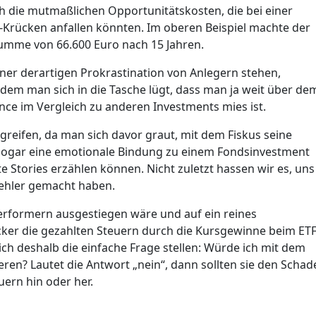
 die mutmaßlichen Opportunitätskosten, die bei einer
rücken anfallen könnten. Im oberen Beispiel machte der
Summe von 66.600 Euro nach 15 Jahren.
einer derartigen Prokrastination von Anlegern stehen,
 dem man sich in die Tasche lügt, dass man ja weit über de
nce im Vergleich zu anderen Investments mies ist.
 greifen, da man sich davor graut, mit dem Fiskus seine
sogar eine emotionale Bindung zu einem Fondsinvestment
 Stories erzählen können. Nicht zuletzt hassen wir es, uns
Fehler gemacht haben.
performern ausgestiegen wäre und auf ein reines
ocker die gezahlten Steuern durch die Kursgewinne beim ET
ich deshalb die einfache Frage stellen: Würde ich mit dem
eren? Lautet die Antwort „nein“, dann sollten sie den Schad
ern hin oder her.