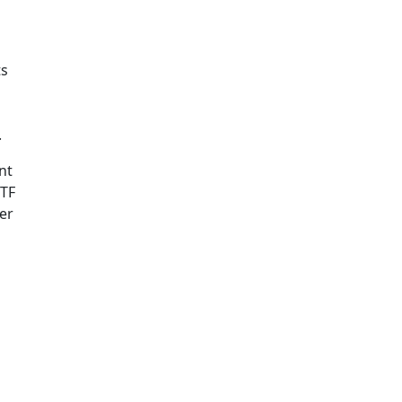
ts
.
nt
ETF
er