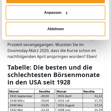
einem Minus von 25 Prozent, folgte das
Monatsplus von 14,1 Prozent im April 1938.
Anpassen
Dass die Aktienkurse oft nach einer Baisse
anspringen, war auch jüngst zu beobachten. Im
Ablehnen
April 2020 legte das US-Börsenbarometer um 12,7
Prozent zu. Dem war ein März-Verlust von 12,5
Prozent vorangegangen. Wussten Sie im
Doomsday-März 2020, dass die Kurse schon im
nachfolgenden April anspringen würden? Eben!
Tabelle: Die besten und die
schlechtesten Börsenmonate
in den USA seit 1928