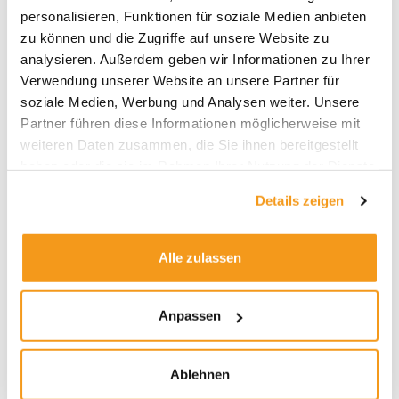
zyklischer Konsumwert.
personalisieren, Funktionen für soziale Medien anbieten
zu können und die Zugriffe auf unsere Website zu
analysieren. Außerdem geben wir Informationen zu Ihrer
Verwendung unserer Website an unsere Partner für
soziale Medien, Werbung und Analysen weiter. Unsere
Partner führen diese Informationen möglicherweise mit
weiteren Daten zusammen, die Sie ihnen bereitgestellt
haben oder die sie im Rahmen Ihrer Nutzung der Dienste
gesammelt haben.
Details zeigen
Alle zulassen
Anpassen
Sektorzusammensetzung in Prozent des
Fondsvermögens im Vergleich zum Durchschnitt der
Fonds in der Morningstar-Kategorie Aktien USA
Ablehnen
Standardwerte, Daten per 31.12.2024, Quelle: