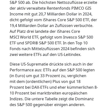
S&P
500 ab. Die hö
chsten Nettozuflüsse erzi
elte
der aktiv ve
rwaltete Rentenfonds PIMC
O GIS
Income
mit gut 20,7 Milliarden Doll
ar in 2024,
dic
ht gefolgt vom
iShares Core S
&P 500 ETF, de
r
19,4 Milliarden Doll
ar an Zuflüssen verb
uchte.
Auf Platz drei
landete der iS
hares Core
MSCI
World ETF, gef
olgt vom Inve
sco S&P 500
ETF un
d SPDR® S&P 500 ETF.
In den Top 10
Fonds nach
Mittelzuflüssen 2024 bef
inden sich
zwei
weitere ETFs a
uf den US-Leitindex.
Diese U
S-Suprematie dr
ückte sich auch
in der
Performance
aus: ETFs auf d
en S&P 500 legt
en
(in Euro) um gut
33 Prozent zu,
verglichen
mit
dem (ordentlichen) Plus
von gut 18
Prozent
bei DAX-ETFs
und eher kümmerlichen 8-
10 Prozen
t bei marktbreiten e
uropäischen
Ind
izes. Die untere Tab
elle zeigt die
Dominanz
des S
&P 500 gegenüber ei
nigen anderen.