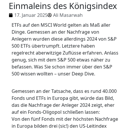
Einmaleins des Königsindex
17. Januar 2025
Ali Masarwah
ETFs auf den MSCI World gelten als Maß aller
Dinge. Gemessen an der Nachfrage von
Anlegern wurden diese allerdings 2024 von S&P
500 ETFs übertrumpft. Letztere haben
regelrecht aberwitzige Zuflüsse erfahren. Anlass
genug, sich mit dem S&P 500 etwas näher zu
befassen. Was Sie schon immer über den S&P
500 wissen wollten – unser Deep Dive.
Gemessen an d
er Tatsache, da
ss es rund 40.000
Fonds u
nd ETFs in Euro
pa gibt, würde
das Bild,
das
die Nachfrage d
er Anleger 2024 zeigt, ehe
r
auf ein Fonds-Oligopol s
chließen lassen:
Von
den fünf Fonds
mit der höchsten Nac
hfrage
in Europa bild
en drei (sic!) den U
S-Leitindex