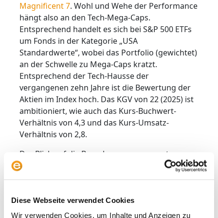
Magnificent 7
. Wohl und Wehe der Performance
hängt also an den Tech-Mega-Caps.
Entsprechend handelt es sich bei S&P 500 ETFs
um Fonds in der Kategorie „USA
Standardwerte“, wobei das Portfolio (gewichtet)
an der Schwelle zu Mega-Caps kratzt.
Entsprechend der Tech-Hausse der
vergangenen zehn Jahre ist die Bewertung der
Aktien im Index hoch. Das KGV von 22 (2025) ist
ambitioniert, wie auch das Kurs-Buchwert-
Verhältnis von 4,3 und das Kurs-Umsatz-
Verhältnis von 2,8.
Der Blick auf die Branchenzusammensetzung
spiegelt diese Tech-Dominanz nur unzureichend
wider. Tech-Aktien machen einen Anteil von 33
Prozent aus. Allerdings werden Meta und
Alphabet den Kommunikationsdienstleistern
Diese Webseite verwendet Cookies
zugeschlagen, Tesla ist laut Index-Logik ein
Wir verwenden Cookies, um Inhalte und Anzeigen zu