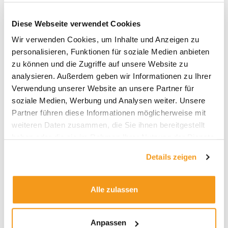
verschiedene Perioden. Die Bilanz der Fonds
wird vor allem längerfristig durch die häufigen
Diese Webseite verwendet Cookies
Liquidierungen beeinträchtigt.
Wir verwenden Cookies, um Inhalte und Anzeigen zu
Die schwache Performance liegt nicht nur an
personalisieren, Funktionen für soziale Medien anbieten
der Marktentwicklung, sondern auch an den
zu können und die Zugriffe auf unsere Website zu
relativ hohen Gebühren von Themenfonds, wie
analysieren. Außerdem geben wir Informationen zu Ihrer
aus der unteren Grafik hervorgeht.
Verwendung unserer Website an unsere Partner für
soziale Medien, Werbung und Analysen weiter. Unsere
Partner führen diese Informationen möglicherweise mit
weiteren Daten zusammen, die Sie ihnen bereitgestellt
haben oder die sie im Rahmen Ihrer Nutzung der Dienste
gesammelt haben.
Details zeigen
Alle zulassen
Hinzu kommt: Obwohl Themenfonds auf
Anpassen