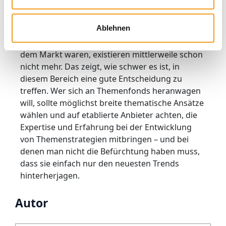
vermeintlich langfristige strukturelle Trends
setzen, haben sie sich nicht als besonders
Ablehnen
langlebig erwiesen. Mehr als zwei Drittel der
Themenfonds, die vor 15 Jahren in Europa auf
dem Markt waren, existieren mittlerweile schon
nicht mehr. Das zeigt, wie schwer es ist, in
diesem Bereich eine gute Entscheidung zu
treffen. Wer sich an Themenfonds heranwagen
will, sollte möglichst breite thematische Ansätze
wählen und auf etablierte Anbieter achten, die
Expertise und Erfahrung bei der Entwicklung
von Themenstrategien mitbringen – und bei
denen man nicht die Befürchtung haben muss,
dass sie einfach nur den neuesten Trends
hinterherjagen.
Autor