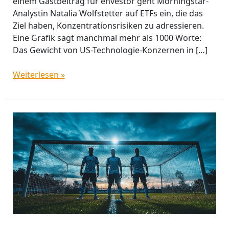
einem Gastbeitrag für envestor geht Morningstar-
Analystin Natalia Wolfstetter auf ETFs ein, die das
Ziel haben, Konzentrationsrisiken zu adressieren.
Eine Grafik sagt manchmal mehr als 1000 Worte:
Das Gewicht von US-Technologie-Konzernen in […]
Weiterlesen »
Gastbeitrag:
3
Aktienfonds
für
volatile
Zeiten