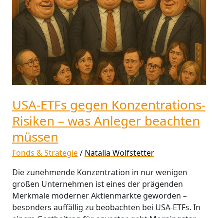
Risiken
–
was
Anleger
beachten
müssen
USA-ETFs gegen Konzentrations-
Risiken – was Anleger beachten
müssen
Fonds & Strategie
/
Natalia Wolfstetter
Die zunehmende Konzentration in nur wenigen
großen Unternehmen ist eines der prägenden
Merkmale moderner Aktienmärkte geworden –
besonders auffällig zu beobachten bei USA-ETFs. In