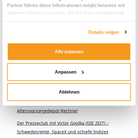
Partner führen diese Informationen möglicherweise mit
weiteren Daten zusammen, die Sie ihnen bereitgestellt
haben oder die sie im Rahmen Ihrer Nutzung der Dienste
Neueste Beiträge
gesammelt haben.
Details zeigen
KI-Aktien: Wie umgehen mit der Herausforderung aus
China?
Alle zulassen
Wer gewinnt? Vier Anlegertypen und das
Altersvorsorgedepot
Anpassen
KI im aktiven Fondsmanagement: Zwischen Anspruch
und Wirklichkeit
Ablehnen
Alles zur neuen Privatrente: Der envestor
Altersvorsorgedepot-Rechner
Der Presseclub mit Victor Gojdka (DIE ZEIT) –
Schwedenrente, SpaceX und schiefe Indizes