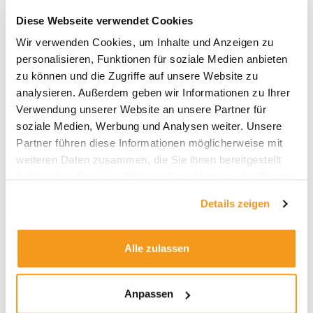
Diese Webseite verwendet Cookies
Wir verwenden Cookies, um Inhalte und Anzeigen zu
personalisieren, Funktionen für soziale Medien anbieten
zu können und die Zugriffe auf unsere Website zu
analysieren. Außerdem geben wir Informationen zu Ihrer
Verwendung unserer Website an unsere Partner für
Ein ähnliches Bild zeigen die gewichteten Top-
soziale Medien, Werbung und Analysen weiter. Unsere
Performer. In der unteren Tabelle finden sich die
Partner führen diese Informationen möglicherweise mit
Fonds, die in den vergangenen 30 Tagen den
weiteren Daten zusammen, die Sie ihnen bereitgestellt
größten positiven Ergebnisbeitrag aller Fonds, die
haben oder die sie im Rahmen Ihrer Nutzung der Dienste
auf Envestor verwahrt sind, erwirtschaftet haben.
gesammelt haben.
Details zeigen
Hier sind also Fonds vertreten, in die viele Anleger
investiert sind und die aufgrund einer positiven
Wertentwicklung einen großen „Impact“ auf die
Alle zulassen
Performance eines fiktiven Envestor-
Gesamtportfolios gemacht haben. Auch hier sind
Energiefonds und -ETFs vertreten, aber auch ein
Anpassen
breit aufgestellter Rohstoffkorb von Lyxor sowie