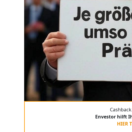
Cashback.
Envestor hilft 
HIER 