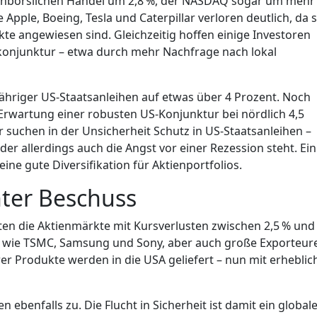
nachbörslichen Handel um 2,8 %, der NASDAQ sogar um mehr
 Apple, Boeing, Tesla und Caterpillar verloren deutlich, da s
kte angewiesen sind. Gleichzeitig hoffen einige Investoren
nkonjunktur – etwa durch mehr Nachfrage nach lokal
hriger US-Staatsanleihen auf etwas über 4 Prozent. Noch
Erwartung einer robusten US-Konjunktur bei nördlich 4,5
 suchen in der Unsicherheit Schutz in US-Staatsanleihen –
der allerdings auch die Angst vor einer Rezession steht. Ein
eine gute Diversifikation für Aktienportfolios.
nter Beschuss
ten die Aktienmärkte mit Kursverlusten zwischen 2,5 % und
ler wie TSMC, Samsung und Sony, aber auch große Exporteur
er Produkte werden in die USA geliefert – nun mit erheblic
ebenfalls zu. Die Flucht in Sicherheit ist damit ein global