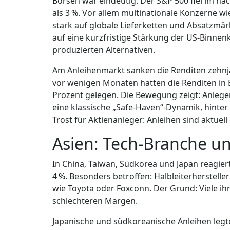
Börsen war eindeutig: Der S&P 500 fiel im 
als 3 %. Vor allem multinationale Konzerne wie
stark auf globale Lieferketten und Absatzmär
auf eine kurzfristige Stärkung der US-Binne
produzierten Alternativen.
Am Anleihenmarkt sanken die Renditen zehnjä
vor wenigen Monaten hatten die Renditen in 
Prozent gelegen. Die Bewegung zeigt: Anleger
eine klassische „Safe-Haven“-Dynamik, hinter 
Trost für Aktienanleger: Anleihen sind aktuell 
Asien: Tech-Branche u
In China, Taiwan, Südkorea und Japan reagier
4 %. Besonders betroffen: Halbleiterherstel
wie Toyota oder Foxconn. Der Grund: Viele ihr
schlechteren Margen.
Japanische und südkoreanische Anleihen legten 