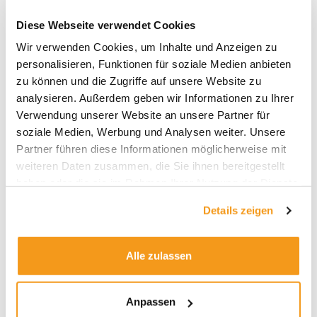
Performern haben ETFs von iShares und UBS.
Diese Webseite verwendet Cookies
Sie weisen recht hohe Gebühren auf.
Wir verwenden Cookies, um Inhalte und Anzeigen zu
Dieses relative Bild zeigt sich auch für die
personalisieren, Funktionen für soziale Medien anbieten
anderen Zeiträume, wobei die jüngeren ETFs
zu können und die Zugriffe auf unsere Website zu
von SPDR (State Street), Lyxor/Amundi und
analysieren. Außerdem geben wir Informationen zu Ihrer
Deutsche Bank, die keine Zehnjahreshistorie
Verwendung unserer Website an unsere Partner für
haben, in den kürzeren 3- und 5
soziale Medien, Werbung und Analysen weiter. Unsere
Jahreszeiträumen teilweise besser als der
Partner führen diese Informationen möglicherweise mit
iShares Core MSCI World ETF performt haben.
weiteren Daten zusammen, die Sie ihnen bereitgestellt
haben oder die sie im Rahmen Ihrer Nutzung der Dienste
gesammelt haben.
Details zeigen
Alle zulassen
Anpassen
Performance in Euro und Prozent, ab 3 Jahren