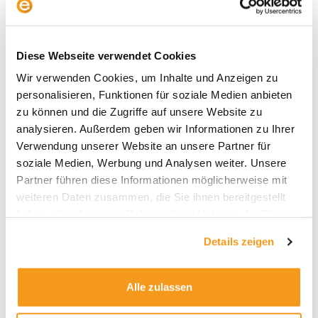
Diese Webseite verwendet Cookies
Daten per 31.3.2024, Quelle: Morningstar
Wir verwenden Cookies, um Inhalte und Anzeigen zu
personalisieren, Funktionen für soziale Medien anbieten
Wie die obere Tabelle zeigt, gibt es viel
zu können und die Zugriffe auf unsere Website zu
Bewegung bei den großen Anbietern am Markt.
analysieren. Außerdem geben wir Informationen zu Ihrer
Recht gut sieht die Bilanz noch beim
Verwendung unserer Website an unsere Partner für
Marktführer iShares aus. Von den 231 ETFs am
soziale Medien, Werbung und Analysen weiter. Unsere
Markt im Jahr 2014 haben bis 2024 85 Prozent
Partner führen diese Informationen möglicherweise mit
überlebt, und 60 Prozent der ETFs haben ihre
weiteren Daten zusammen, die Sie ihnen bereitgestellt
Kategoriedurchschnitte übertroffen. Weniger
haben oder die sie im Rahmen Ihrer Nutzung der Dienste
überzeugend sieht die Bilanz bei der DWS-
gesammelt haben.
Tochter Xtrackers aus. Hier überlebten nur
Details zeigen
knapp 60 Prozent der ETFs, die 2014 am Markt
waren. Outperformt haben 37 Prozent der ETFs.
Alle zulassen
Die mit Abstand beste Bilanz hat der US-