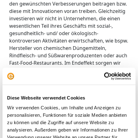
den gewünschten Verbesserungen beitragen bzw.
diese mit Innovationen voran treiben. Gleichzeitig
investieren wir nicht in Unternehmen, die einen
wesentlichen Teil ihres Geschäfts mit sozial-,
gesundheitlich- und/ oder ökologisch-
kontroversen Aktivitäten erwirtschaften, wie bspw.
Hersteller von chemischen Düngemitteln,
Rindfleisch- und Süßwarenproduzenten oder auch
Fast-Food-Restaurants. Im Endeffekt sorgen wir
mit unseren Investitionen also dafür, dass die
Kapitalkosten der „guten“ Unternehmen relativ zu
denen der „schlechten“ Unternehmen sinken und
sich somit die Wettbewerbspositionen zu Gunsten
Diese Webseite verwendet Cookies
der Transformation verschieben.
Wir verwenden Cookies, um Inhalte und Anzeigen zu
Welche Teilbereiche der
personalisieren, Funktionen für soziale Medien anbieten
Lebensmittelindustrie sind
zu können und die Zugriffe auf unsere Website zu
aussichtsreich
analysieren. Außerdem geben wir Informationen zu Ihrer
Verwendung unserer Website an unsere Partner für