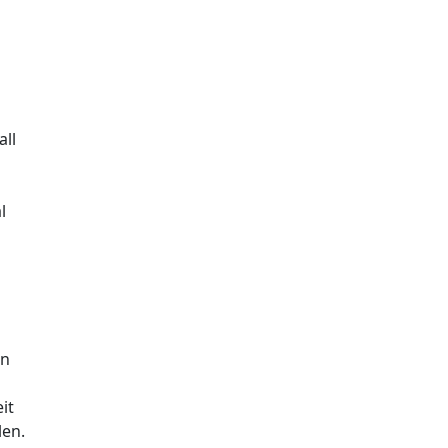
all
l
en
it
len.