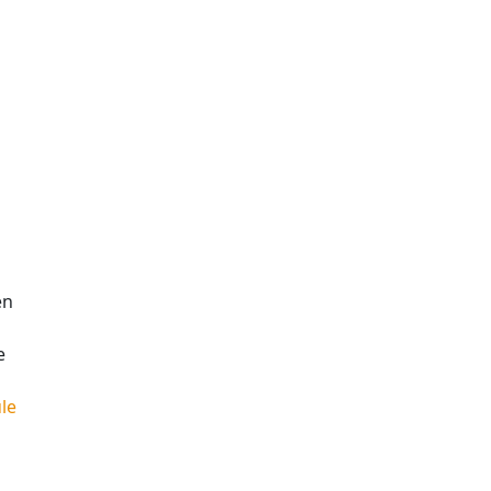
en
e
le