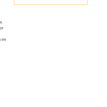
en
or
m im