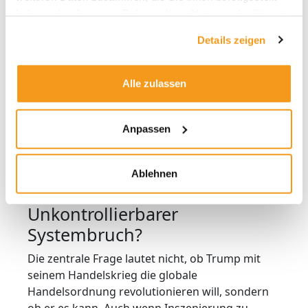
wirtschaftlichen Nationalismus. Gewinnt er,
haben oder die sie im Rahmen Ihrer Nutzung der Dienste
könnte das postglobale System zerbrechen.
gesammelt haben.
Diese Asymmetrie macht China zum
Details zeigen
Hauptakteur einer offenen Systemfrage – und
das Verhalten der übrigen Welt zum Spiegel
Alle zulassen
strategischer Passivität.
Für Investoren heißt das: Wer das Ringen
Anpassen
zwischen den USA und China nicht versteht,
versteht die Kapitalmärkte der kommenden
Dekade nicht.
Ablehnen
Zauberlehrling Trump:
Unkontrollierbarer
Systembruch?
Die zentrale Frage lautet nicht, ob Trump mit
seinem Handelskrieg die globale
Handelsordnung revolutionieren will, sondern
ob er es kann. Auch wenn Inszenierung zu