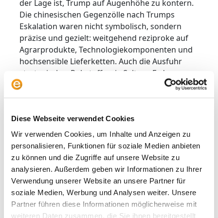
der Lage ist, Trump auf Augenhöhe zu kontern.
Die chinesischen Gegenzölle nach Trumps
Eskalation waren nicht symbolisch, sondern
präzise und gezielt: weitgehend reziproke auf
Agrarprodukte, Technologiekomponenten und
hochsensible Lieferketten. Auch die Ausfuhr
strategischer Rohstoffe wie Seltene Erden
wurde gedrosselt. Die Botschaft war klar: China
lässt sich nicht erpressen.
Zugleich hat die Reaktion des globalen Südens,
Diese Webseite verwendet Cookies
aber auch der EU, deutlich gemacht: Niemand
Wir verwenden Cookies, um Inhalte und Anzeigen zu
hat ein Interesse, sich zwischen Washington
personalisieren, Funktionen für soziale Medien anbieten
und Peking zu positionieren. Der
zu können und die Zugriffe auf unsere Website zu
Handelskonflikt wird nicht multilateralisierbar –
analysieren. Außerdem geben wir Informationen zu Ihrer
er bleibt eine bilaterale Konfrontation zweier
Verwendung unserer Website an unsere Partner für
Imperien, die um die Gestaltungsdominanz des
soziale Medien, Werbung und Analysen weiter. Unsere
21. Jahrhunderts ringen. Wenn Trump an China
Partner führen diese Informationen möglicherweise mit
scheitert, scheitert auch das Modell des
weiteren Daten zusammen, die Sie ihnen bereitgestellt