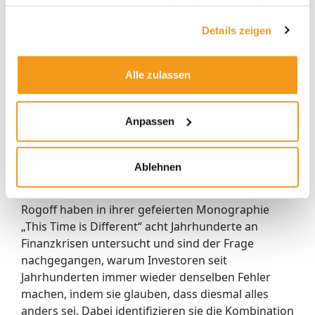
haben oder die sie im Rahmen Ihrer Nutzung der Dienste
1,44) stützen die These einer selbstbestätigenden
gesammelt haben.
Details zeigen
Prophezeiung.
Irrationaler Überschwang trifft
Alle zulassen
auf wachsende Verschuldung
Und so braut sich aktuell an den Kapitalmärkten
Anpassen
eine explosive Mischung zusammen: Während
Kleinanleger Aktienkurse trotz Wirtschaftskrise
immer weiter nach oben treiben, steigt gleichzeitig
Ablehnen
die Staatsverschuldung weltweit dramatisch an.
Die Ökonomen Carmen Reinhard und Kenneth
Rogoff haben in ihrer gefeierten Monographie
„This Time is Different“ acht Jahrhunderte an
Finanzkrisen untersucht und sind der Frage
nachgegangen, warum Investoren seit
Jahrhunderten immer wieder denselben Fehler
machen, indem sie glauben, dass diesmal alles
anders sei. Dabei identifizieren sie die Kombination