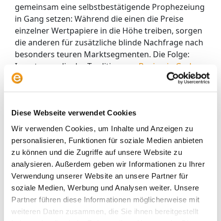
gemeinsam eine selbstbestätigende Prophezeiung
in Gang setzen: Während die einen die Preise
einzelner Wertpapiere in die Höhe treiben, sorgen
die anderen für zusätzliche blinde Nachfrage nach
besonders teuren Marktsegmenten. Die Folge:
Investoren, die der Tradition von
Benjamin Graham
folgen und ihre Anlageentscheidungen auf der
Basis des
inneren Wertes eines Unternehmen
treffen, geraten relativ betrachtet unter die Räder.
Kaum ein rationaler Investor kann in einem
Diese Webseite verwendet Cookies
solchen Umfeld seine Benchmark schlagen, es sei
Wir verwenden Cookies, um Inhalte und Anzeigen zu
denn, er versucht sogar aktiv, die Blasenbildung zu
personalisieren, Funktionen für soziale Medien anbieten
seinen Gunsten zu nutzen.
Betrachtet man das
zu können und die Zugriffe auf unsere Website zu
große Sterben von Value Managern in den letzten
analysieren. Außerdem geben wir Informationen zu Ihrer
Jahren, so erscheint diese Theorie durchaus
Verwendung unserer Website an unsere Partner für
plausibel. Auch die relative Bewertung von MSCI
soziale Medien, Werbung und Analysen weiter. Unsere
USA (Preis/Buchwert: 3,7)
und MSCI World (P/B:
Partner führen diese Informationen möglicherweise mit
2,5) gegenüber MSCI All Country World Small Cap
weiteren Daten zusammen, die Sie ihnen bereitgestellt
(P/B: 1,5) oder MSCI All Country World Value (P/B: