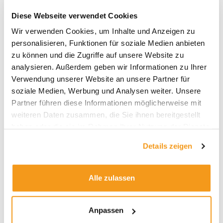
steigender Kurse und sinkender Volatilität
könnte der SRI auf 5 oder sogar 4 fallen. Dies
Diese Webseite verwendet Cookies
spiegelt die reduzierte Marktvolatilität wider, die
Wir verwenden Cookies, um Inhalte und Anzeigen zu
zu einem vermeintlich niedrigeren Marktrisiko
personalisieren, Funktionen für soziale Medien anbieten
führt.
zu können und die Zugriffe auf unsere Website zu
analysieren. Außerdem geben wir Informationen zu Ihrer
Ein Aktien-ETF beginnt mit einem SRI von 4.
Verwendung unserer Website an unsere Partner für
Nach fünf Jahren fallender Kurse und steigender
soziale Medien, Werbung und Analysen weiter. Unsere
Volatilität könnte der SRI auf 5 oder 6 steigen.
Partner führen diese Informationen möglicherweise mit
Die erhöhte Marktvolatilität führt zu einem
weiteren Daten zusammen, die Sie ihnen bereitgestellt
vermeintlich höheren Marktrisiko und damit zu
haben oder die sie im Rahmen Ihrer Nutzung der Dienste
einem höheren SRI.
gesammelt haben.
Details zeigen
Damit weist der SRI dieselben Defizite seines
Vorläufers auf. Steigen die Aktienmärkte, sinkt
die Volatilität. Allerdings hat die niedrige
Alle zulassen
Marktvolatilität keine Vorhersagekraft für die
nachfolgende Entwicklung. Schlimmstenfalls
kann ein niedriger SRI Anleger sogar in
Anpassen
Sicherheit wiegen. Denn steigende Märkte