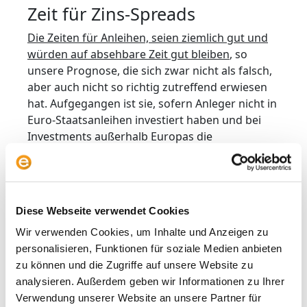
Zeit für Zins-Spreads
Die Zeiten für Anleihen, seien ziemlich gut und
würden auf absehbare Zeit gut bleiben
, so
unsere Prognose, die sich zwar nicht als falsch,
aber auch nicht so richtig zutreffend erwiesen
hat. Aufgegangen ist sie, sofern Anleger nicht in
Euro-Staatsanleihen investiert haben und bei
Investments außerhalb Europas die
Währungsrisiken abgesichert haben. Der
deutsche Rentenindex REXP stieg gerade einmal
um 1% bis zum 11. Dezember; der breite Euro-
Rentenmarkt in Gestalt des Bloomberg Euro
Diese Webseite verwendet Cookies
Aggregate lag nur minimal darüber.
Wir verwenden Cookies, um Inhalte und Anzeigen zu
Abgesicherte Emerging-Markets-Anleihen
personalisieren, Funktionen für soziale Medien anbieten
konnten dagegen ordentlich performen. An
zu können und die Zugriffe auf unsere Website zu
dieser Stelle einen kleinen Spoiler für Teil II der
analysieren. Außerdem geben wir Informationen zu Ihrer
Analyse: Weil die Renditen nur leicht gesunken
Verwendung unserer Website an unsere Partner für
sind, sind die Basiszinsen in den