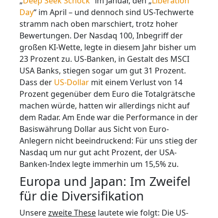
„
Deep Seek Schock
“ im Januar, den „
Liberation
Day
“ im April – und dennoch sind US-Techwerte
stramm nach oben marschiert, trotz hoher
Bewertungen. Der Nasdaq 100, Inbegriff der
großen KI-Wette, legte in diesem Jahr bisher um
23 Prozent zu. US-Banken, in Gestalt des MSCI
USA Banks, stiegen sogar um gut 31 Prozent.
Dass der
US-Dollar
mit einem Verlust von 14
Prozent gegenüber dem Euro die Totalgrätsche
machen würde, hatten wir allerdings nicht auf
dem Radar. Am Ende war die Performance in der
Basiswährung Dollar aus Sicht von Euro-
Anlegern nicht beeindruckend: Für uns stieg der
Nasdaq um nur gut acht Prozent, der USA-
Banken-Index legte immerhin um 15,5% zu.
Europa und Japan: Im Zweifel
für die Diversifikation
Unsere
zweite These
lautete wie folgt: Die US-