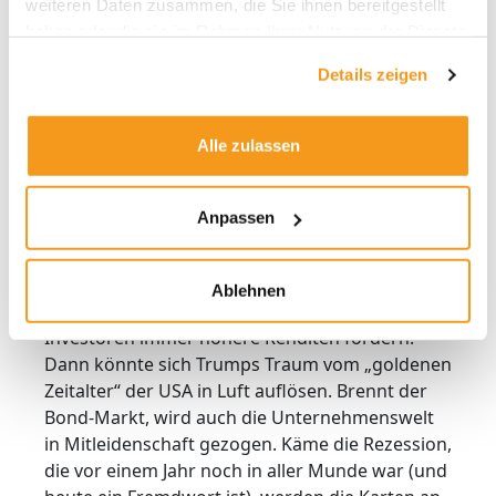
weiteren Daten zusammen, die Sie ihnen bereitgestellt
Zunächst sind steigende Renditen etwas
haben oder die sie im Rahmen Ihrer Nutzung der Dienste
Positives: Sie sind Ausdruck einer robusten
gesammelt haben.
Weltkonjunktur. Die Zinsen werden außerhalb
Details zeigen
der Eurozone absehbar nicht auf null fallen,
weshalb die Zeiten für Zinsinvestments noch
Alle zulassen
ziemlich gut aussehen und absehbar gut
bleiben werden. Es lohnt sich allerdings, die
steigenden Renditen im Blick zu behalten. Man
Anpassen
muss nicht an die sagenumwobenen
Bond
Vigilantes
glauben, um Risiken am
Bond-Markt
auszumachen
. Sollten die USA weiter jegliche
Ablehnen
fiskalische Disziplin vermissen lassen, könnten
Investoren immer höhere Renditen fordern.
Dann könnte sich Trumps Traum vom „goldenen
Zeitalter“ der USA in Luft auflösen. Brennt der
Bond-Markt, wird auch die Unternehmenswelt
in Mitleidenschaft gezogen. Käme die Rezession,
die vor einem Jahr noch in aller Munde war (und