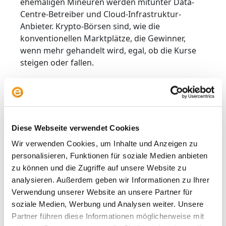
ehemaligen Mineuren werden mitunter Data-
Centre-Betreiber und Cloud-Infrastruktur-
Anbieter. Krypto-Börsen sind, wie die
konventionellen Marktplätze, die Gewinner,
wenn mehr gehandelt wird, egal, ob die Kurse
steigen oder fallen.
„Die Verquickung von AI
und Krypto eröffnet
neue Investment-
Diese Webseite verwendet Cookies
Horizonte, die es sich
Wir verwenden Cookies, um Inhalte und Anzeigen zu
auszuloten lohnt“
personalisieren, Funktionen für soziale Medien anbieten
zu können und die Zugriffe auf unsere Website zu
analysieren. Außerdem geben wir Informationen zu Ihrer
4. Der Renditeanstieg am Anleihenmarkt
Verwendung unserer Website an unsere Partner für
auch in diesem Jahr hat viele Investoren
soziale Medien, Werbung und Analysen weiter. Unsere
überrascht, aber er ist kein Grund zur
Partner führen diese Informationen möglicherweise mit
Beunruhigung.
Jedenfalls nicht unmittelbar.