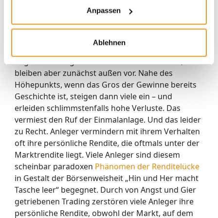
zwischen 2000 und 2003 oder der Krypto-Crash
Anpassen
2021-22 sind hierfür gute Beispiele.
Der Mechanismus geht so: Bildlich gesprochen
Ablehnen
zappeln viele Anleger nervös an der Seitenlinie
angesichts steigender Kurse am Aktienmarkt,
bleiben aber zunächst außen vor. Nahe des
Höhepunkts, wenn das Gros der Gewinne bereits
Geschichte ist, steigen dann viele ein – und
erleiden schlimmstenfalls hohe Verluste. Das
vermiest den Ruf der Einmalanlage. Und das leider
zu Recht. Anleger vermindern mit ihrem Verhalten
oft ihre persönliche Rendite, die oftmals unter der
Marktrendite liegt. Viele Anleger sind diesem
scheinbar paradoxen
Phänomen der Renditelücke
in Gestalt der Börsenweisheit „Hin und Her macht
Tasche leer“ begegnet. Durch von Angst und Gier
getriebenen Trading zerstören viele Anleger ihre
persönliche Rendite, obwohl der Markt, auf dem