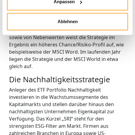
Anpassen
und Schwellenländer-Aktien. Abgerundet wird die
Strategie Wachstum mit Kern-Investments in den
USA, Europa und Japan.
Ablehnen
Durch die hohe Gewichtung des Momentum ETFs
sowie von Nebenwerten weist die Strategie im
Ergebnis ein höheres Chance/Risiko-Profil auf, wie
beispielsweise der MSCI Word. Im laufenden Jahr
liegen die Strategie und der MSCI World in etwa
gleich auf.
Die Nachhaltigkeitsstrategie
Anleger des ETF Portfolio Nachhaltigkeit
investieren in die Wachstumssegmente des
Kapitalmarkts und stellen darüber hinaus den
nachhaltigsten Unternehmen Eigenkapital zur
Verfügung. Das Kürzel „SRI“ steht für den
strengsten ESG-Filter am Markt. Firmen aus
zahlreichen Branchen in Europa sowie US-