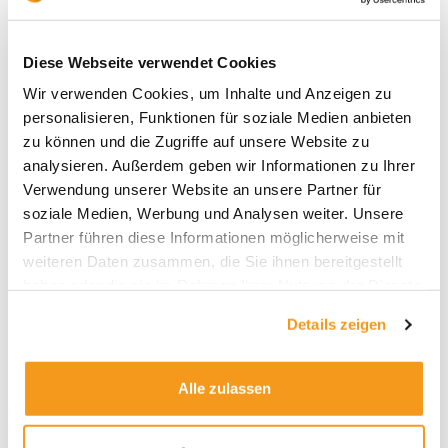
Mit 7,38 Prozent Wertzuwachs im laufenden Jahr
hat die Strategie das gemacht, was Anleger von ihr
Diese Webseite verwendet Cookies
erwarten. Nämlich: Dem erheblichen Preisanstieg
mit einem Investment in Sachwerte zu begegnen.
Wir verwenden Cookies, um Inhalte und Anzeigen zu
personalisieren, Funktionen für soziale Medien anbieten
Die Wachstumsstrategie
zu können und die Zugriffe auf unsere Website zu
analysieren. Außerdem geben wir Informationen zu Ihrer
Wer in das ETF Portfolio Wachstum investiert, kann
Verwendung unserer Website an unsere Partner für
Risiko verkraften. Anleger, die einen langen
soziale Medien, Werbung und Analysen weiter. Unsere
Anlagehorizont vor sich haben, kommen auch mit
Partner führen diese Informationen möglicherweise mit
zwischenzeitlich höheren Schwankungen zurecht.
weiteren Daten zusammen, die Sie ihnen bereitgestellt
Langfristig betrachtet sind Aktien die Anlageklasse
haben oder die sie im Rahmen Ihrer Nutzung der Dienste
mit der besten Performance. Anleger in dieser
gesammelt haben.
Strategie wollen den Aktienturbo anwerfen. Mit
Details zeigen
einem Anteil von 30 Prozent gehört ein weltweit
anlegender Momentum ETF zum Kernbaustein
dieses Portfolios. Small Caps sind mit 20 Prozent
Alle zulassen
gewichtet, und jeweils zehn Prozent des Portfolios
entfallen auf in ETFs für innovative Pharma-Firmen