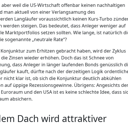
d, aber weil die US-Wirtschaft offenbar keinen nachhaltigen
nd man aktuell von einer Verlangsamung des
rden Langläufer voraussichtlich keinen Kurs-Turbo zünde
n werden steigen. Das bedeutet, dass Anleger weniger auf
Marktportfolios setzen sollten. Wie lange, ist natürlich di
die sogenannte „neutrale Rate“?
 Konjunktur zum Erhitzen gebracht haben, wird der Zyklus
die Zinsen wieder erhöhen. Doch das ist Schnee von
nung, dass Anleger in länger laufenden Bonds genüsslich d
äufer kauft, dürfte nach der derzeitigen Logik ordentlich
icht klar ist, ob sich die Konjunktur deutlich abkühlen
on auf üppige Rezessionsgewinne. Übrigens: Angesichts de
Euroraum und den USA ist es keine schlechte Idee, dass si
aum absichern.
em Dach wird attraktiver