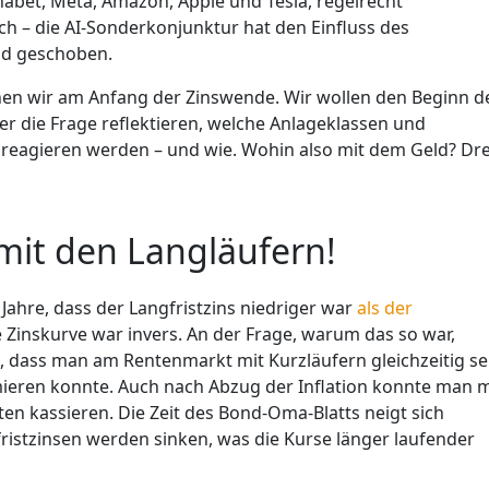
abet, Meta, Amazon, Apple und Tesla, regelrecht
ch – die AI-Sonderkonjunktur hat den Einfluss des
und geschoben.
tehen wir am Anfang der Zinswende. Wir wollen den Beginn d
 die Frage reflektieren, welche Anlageklassen und
it reagieren werden – und wie. Wohin also mit dem Geld? Dre
 mit den Langläufern!
 Jahre, dass der Langfristzins niedriger war
als der
e Zinskurve war invers. An der Frage, warum das so war,
ngs, dass man am Rentenmarkt mit Kurzläufern gleichzeitig se
mieren konnte. Auch nach Abzug der Inflation konnte man m
n kassieren. Die Zeit des Bond-Oma-Blatts neigt sich
fristzinsen werden sinken, was die Kurse länger laufender