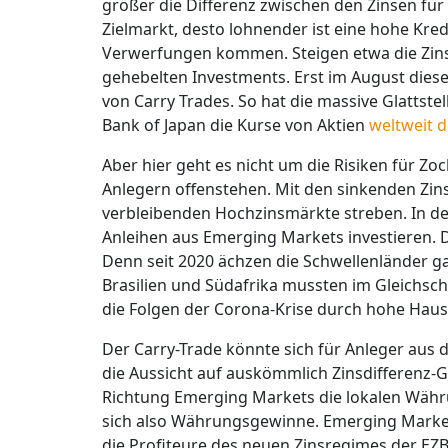
größer die Differenz zwischen den Zinsen f
Zielmarkt, desto lohnender ist eine hohe Kre
Verwerfungen kommen. Steigen etwa die Zin
gehebelten Investments. Erst im August dies
von Carry Trades. So hat die massive Glattst
Bank of Japan die Kurse von Aktien
weltweit 
Aber hier geht es nicht um die Risiken für Zo
Anlegern offenstehen. Mit den sinkenden Zin
verbleibenden Hochzinsmärkte streben. In d
Anleihen aus Emerging Markets investieren. Di
Denn seit 2020 ächzen die Schwellenländer g
Brasilien und Südafrika mussten im Gleichsch
die Folgen der Corona-Krise durch hohe Haus
Der Carry-Trade könnte sich für Anleger aus
die Aussicht auf auskömmlich Zinsdifferenz-G
Richtung Emerging Markets die lokalen Währ
sich also Währungsgewinne. Emerging Market
die Profiteure des neuen Zinsregimes der EZ