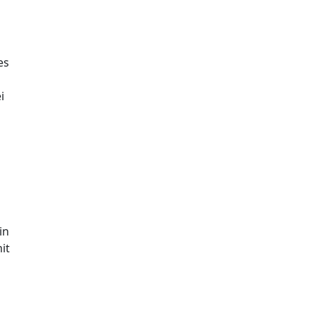
es
i
in
it