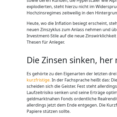
sowie deren Kunden, die Hyperscaler wie Alph
explodierten, steht hierzu nicht im Widerspru
Hochzinsregimes zeitweilig in den Hintergr
Heute, wo die Inflation besiegt erscheint, s
neuen Zinszyklus zum Anlass nehmen und über
Investment-Stile auf die neue Zinswirklichke
Thesen für Anleger.
Die Zinsen sinken, her
Es gehörte zu den Eigenarten der letzten drei
kurzfristige.
In der Fachsprache heißt das: Di
scheiden sich die Geister. Fest steht allerdi
Laufzeitrisiko senken und seine Erträge opti
geldmarktnahen Fonds ordentliche Realrendite
allerdings jetzt dem Ende entgegen. Die Kurz
Papiere stützen sollte.