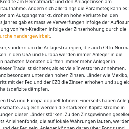
ür Kredite am Heimatmarkt und den Anlagezinsen am
ditaufnahme. Ändern sich allerdings die Parameter, kann es
sen am Ausgangsmarkt, drohen hohe Verluste bei den
es Jahres gab es massive Verwerfungen infolge der Auflösu
ellung von Yen-Krediten infolge der Zinserhöhung durch die
durcheinandergewirbelt
.
cker, sondern um die Anlagestrategien, die auch Otto-Norma
sen in den USA und Europa werden immer Anleger in die
en nächsten Monaten dürften immer mehr Anleger in
eser Trade ist sicherer, als es viele Investoren annehmen.
anz besonders unter den hohen Zinsen. Länder wie Mexiko,
ritt mit der Fed und der EZB die Zinsen erhöhen und zuglei
haltsdefizite dämpfen.
 den USA und Europa doppelt lohnen: Einerseits haben Anle
eschäfte. Zugleich werden die stärkeren Kapitalströme in
ungen dieser Länder stärken. Zu den Zinsgewinnen geselle
s Anleihenfonds, die auf lokale Währungen lauten, werde
B und der Fed sein. Anleger können daran über Fonds und