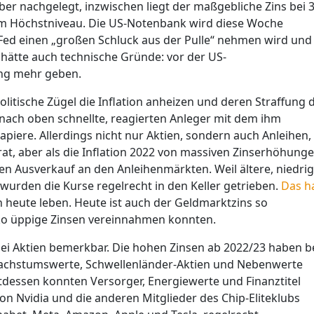
r nachgelegt, inzwischen liegt der maßgebliche Zins bei 3
em Höchstniveau. Die US-Notenbank wird diese Woche
 Fed einen „großen Schluck aus der Pulle“ nehmen wird und
 hätte auch technische Gründe: vor der US-
ung mehr geben.
litische Zügel die Inflation anheizen und deren Straffung d
21 nach oben schnellte, reagierten Anleger mit dem ihm
apiere. Allerdings nicht nur Aktien, sondern auch Anleihen,
at, aber als die Inflation 2022 von massiven Zinserhöhung
en Ausverkauf an den Anleihenmärkten. Weil ältere, niedrig
, wurden die Kurse regelrecht in den Keller getrieben.
Das h
h heute leben. Heute ist auch der Geldmarktzins so
iko üppige Zinsen vereinnahmen konnten.
ei Aktien bemerkbar. Die hohen Zinsen ab 2022/23 haben b
Wachstumswerte, Schwellenländer-Aktien und Nebenwerte
ttdessen konnten Versorger, Energiewerte und Finanztitel
von Nvidia und die anderen Mitglieder des Chip-Eliteklubs