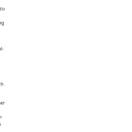
 zu
ng
l-
ch
ger
n
n