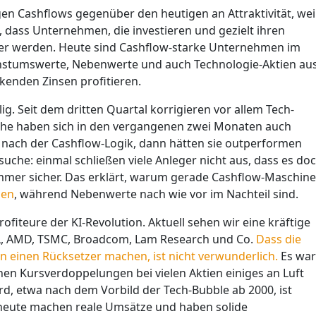
en Cashflows gegenüber den heutigen an Attraktivität, wei
, dass Unternehmen, die investieren und gezielt ihren
iver werden. Heute sind Cashflow-starke Unternehmen im
achstumswerte, Nebenwerte und auch Technologie-Aktien au
kenden Zinsen profitieren.
lig. Seit dem dritten Quartal korrigieren vor allem Tech-
ihe haben sich in den vergangenen zwei Monaten auch
r nach der Cashflow-Logik, dann hätten sie outperformen
suche: einmal schließen viele Anleger nicht aus, dass es do
mmer sicher. Das erklärt, warum gerade Cashflow-Maschin
gen
, während Nebenwerte nach wie vor im Nachteil sind.
rofiteure der KI-Revolution. Aktuell sehen wir eine kräftige
L, AMD, TSMC, Broadcom, Lam Research und Co.
Dass die
 einen Rücksetzer machen, ist nicht verwunderlich.
Es war
ichen Kursverdoppelungen bei vielen Aktien einiges an Luft
d, etwa nach dem Vorbild der Tech-Bubble ab 2000, ist
n heute machen reale Umsätze und haben solide