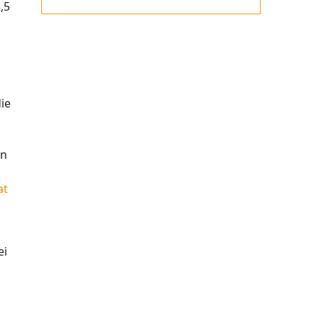
,5
ie
en
at
ei