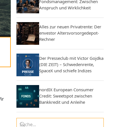
Fondsmanagement: Zwischen
Anspruch und Wirklichkeit
Alles zur neuen Privatrente: Der
envestor Altersvorsorgedepot-
Rechner
Der Presseclub mit Victor Gojdka
(DIE ZEIT) – Schwedenrente,
SpaceX und schiefe Indizes
nordIX European Consumer
Credit: Sweetspot zwischen
ir
Bankkredit und Anleihe