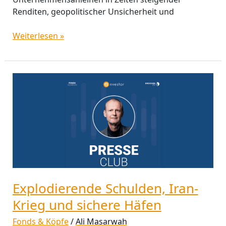
Renditen, geopolitischer Unsicherheit und
Weiterlesen »
Explodierende
Schulden,
Iran-
Krieg
und
sichere
Häfen
Explodierende Schulden, Iran-
Krieg und sichere Häfen
Fonds & Köpfe
/
Ali Masarwah