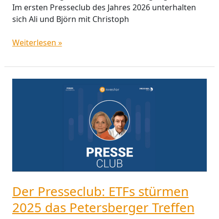
Im ersten Presseclub des Jahres 2026 unterhalten
sich Ali und Björn mit Christoph
Weiterlesen »
Der
Presseclub:
ETFs
stürmen
2025
das
Petersberger
Treffen
Der Presseclub: ETFs stürmen
2025 das Petersberger Treffen