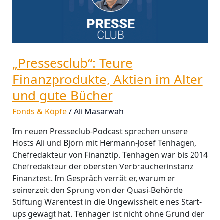
im
Alter
und
gute
Bücher
„Pressesclub“: Teure
Finanzprodukte, Aktien im Alter
und gute Bücher
Fonds & Köpfe
/
Ali Masarwah
Im neuen Presseclub-Podcast sprechen unsere
Hosts Ali und Björn mit Hermann-Josef Tenhagen,
Chefredakteur von Finanztip. Tenhagen war bis 2014
Chefredakteur der obersten Verbraucherinstanz
Finanztest. Im Gespräch verrät er, warum er
seinerzeit den Sprung von der Quasi-Behörde
Stiftung Warentest in die Ungewissheit eines Start-
ups gewagt hat. Tenhagen ist nicht ohne Grund der