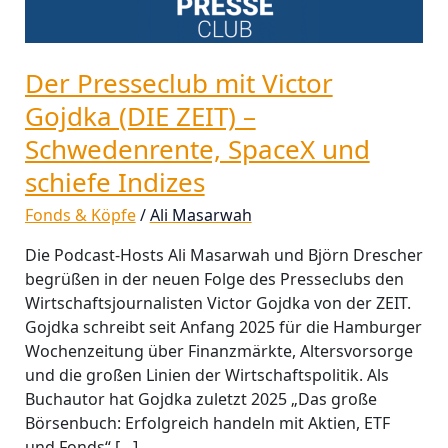
ZEIT)
–
Schwedenrente,
Der Presseclub mit Victor
SpaceX
und
Gojdka (DIE ZEIT) –
schiefe
Schwedenrente, SpaceX und
Indizes
schiefe Indizes
Fonds & Köpfe
/
Ali Masarwah
Die Podcast-Hosts Ali Masarwah und Björn Drescher
begrüßen in der neuen Folge des Presseclubs den
Wirtschaftsjournalisten Victor Gojdka von der ZEIT.
Gojdka schreibt seit Anfang 2025 für die Hamburger
Wochenzeitung über Finanzmärkte, Altersvorsorge
und die großen Linien der Wirtschaftspolitik. Als
Buchautor hat Gojdka zuletzt 2025 „Das große
Börsenbuch: Erfolgreich handeln mit Aktien, ETF
und Fonds“ […]