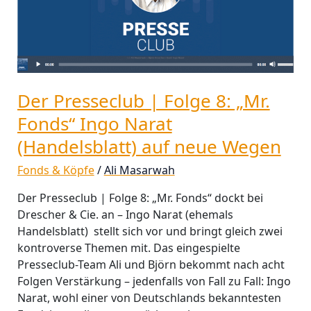
„Mr.
Fonds“
Ingo
Narat
(Handelsblatt)
Der Presseclub | Folge 8: „Mr.
auf
neue
Fonds“ Ingo Narat
Wegen
(Handelsblatt) auf neue Wegen
Fonds & Köpfe
/
Ali Masarwah
Der Presseclub | Folge 8: „Mr. Fonds“ dockt bei
Drescher & Cie. an – Ingo Narat (ehemals
Handelsblatt) stellt sich vor und bringt gleich zwei
kontroverse Themen mit. Das eingespielte
Presseclub-Team Ali und Björn bekommt nach acht
Folgen Verstärkung – jedenfalls von Fall zu Fall: Ingo
Narat, wohl einer von Deutschlands bekanntesten