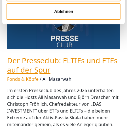
Presseclub:
ELTIFs
Ablehnen
und
ETFs
auf
der
Spur
Der Presseclub: ELTIFs und ETFs
auf der Spur
Fonds & Köpfe
/
Ali Masarwah
Im ersten Presseclub des Jahres 2026 unterhalten
sich die Hosts Ali Masarwah und Björn Drescher mit
Christoph Fröhlich, Chefredakteur von „DAS
INVESTMENT“ über ETFs und ELTIFs – die beiden
Extreme auf der Aktiv-Passiv-Skala haben mehr
miteinander gemein, als es viele Anleger glauben.