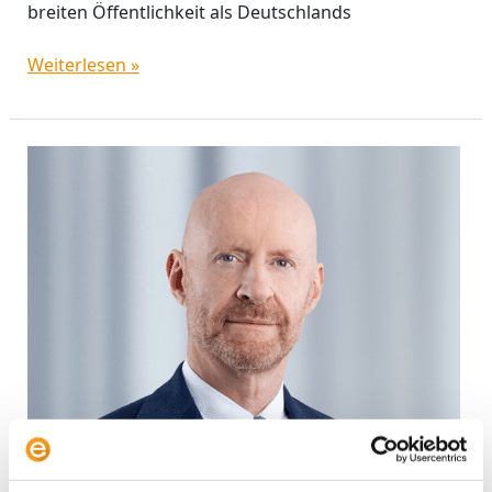
breiten Öffentlichkeit als Deutschlands
Weiterlesen »
Luca
Pesarini:
„Ich
spekuliere
lieber
auf
Duration
als
auf
Tail
Risks“