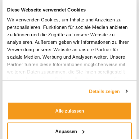
Luca Pesarini: „Ich spekuliere
lieber auf Duration als auf Tail
Diese Webseite verwendet Cookies
Risks“
Wir verwenden Cookies, um Inhalte und Anzeigen zu
personalisieren, Funktionen für soziale Medien anbieten
Fonds & Köpfe
/
Ali Masarwah
zu können und die Zugriffe auf unsere Website zu
analysieren. Außerdem geben wir Informationen zu Ihrer
Fondsmanager Luca Pesarini im Interview. Zinsen,
Verwendung unserer Website an unsere Partner für
Politik, Spekulation sind ein explosives Gemisch zu
soziale Medien, Werbung und Analysen weiter. Unsere
Anfang des Jahres. Der Fondsmanager des
Partner führen diese Informationen möglicherweise mit
Rentenfonds Ethna-Defensiv erläutert, warum er
weiteren Daten zusammen, die Sie ihnen bereitgestellt
nur auf den ersten Blick in seinem Fonds einen
haben oder die sie im Rahmen Ihrer Nutzung der Dienste
ziemlich heißen Reifen fährt – und was er von den
gesammelt haben.
Märkten 2026 erwartet. Früher war längst nicht alles
Details zeigen
besser, aber zumindest berechenbarer
Weiterlesen »
Alle zulassen
Anpassen
Der