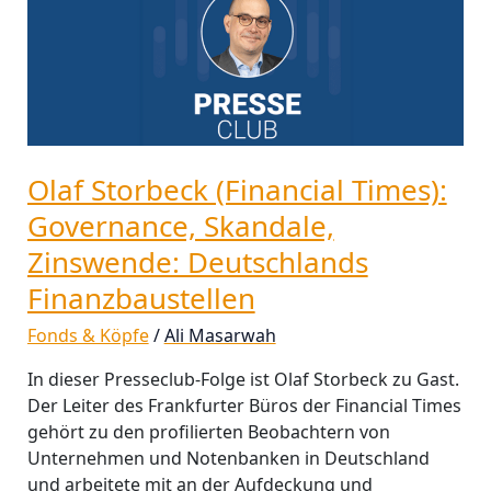
(Financial
Times):
Governance,
Skandale,
Zinswende:
Deutschlands
Finanzbaustellen
Olaf Storbeck (Financial Times):
Governance, Skandale,
Zinswende: Deutschlands
Finanzbaustellen
Fonds & Köpfe
/
Ali Masarwah
In dieser Presseclub-Folge ist Olaf Storbeck zu Gast.
Der Leiter des Frankfurter Büros der Financial Times
gehört zu den profilierten Beobachtern von
Unternehmen und Notenbanken in Deutschland
und arbeitete mit an der Aufdeckung und