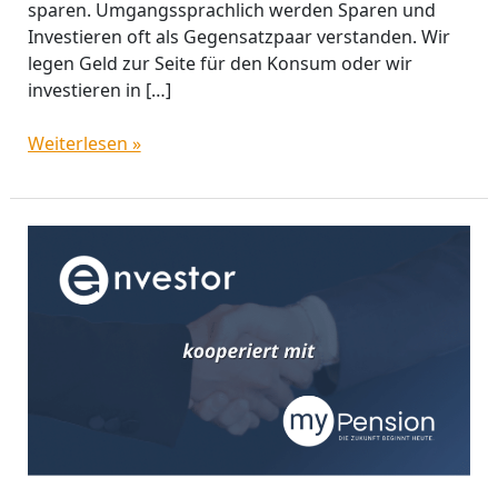
sparen. Umgangssprachlich werden Sparen und
Investieren oft als Gegensatzpaar verstanden. Wir
legen Geld zur Seite für den Konsum oder wir
investieren in […]
Weiterlesen »
Envestor
bietet
mit
myPension
die
günstigste
ETF-
Police
in
Deutschland