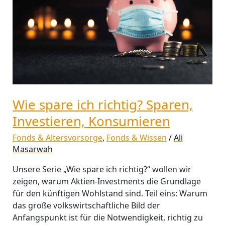
Sparen,
Investieren,
Konsumieren
Wie spare ich richtig? Sparen,
Investieren, Konsumieren
Fonds & Altersvorsorge
,
Fonds & Wissen
/
Ali
Masarwah
Unsere Serie „Wie spare ich richtig?“ wollen wir
zeigen, warum Aktien-Investments die Grundlage
für den künftigen Wohlstand sind. Teil eins: Warum
das große volkswirtschaftliche Bild der
Anfangspunkt ist für die Notwendigkeit, richtig zu