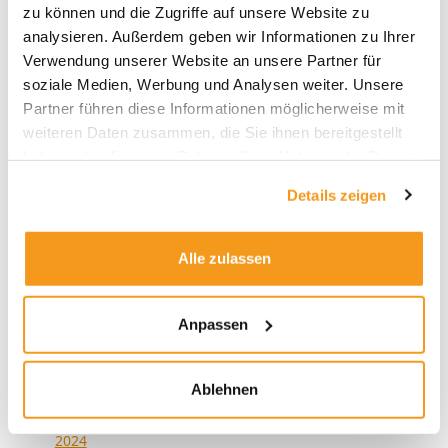
zu können und die Zugriffe auf unsere Website zu
und Wirklichkeit
analysieren. Außerdem geben wir Informationen zu Ihrer
Verwendung unserer Website an unsere Partner für
Alles zur neuen Privatrente: Der envestor
soziale Medien, Werbung und Analysen weiter. Unsere
Altersvorsorgedepot-Rechner
Partner führen diese Informationen möglicherweise mit
weiteren Daten zusammen, die Sie ihnen bereitgestellt
Der Presseclub mit Victor Gojdka (DIE ZEIT) –
haben oder die sie im Rahmen Ihrer Nutzung der Dienste
Schwedenrente, SpaceX und schiefe Indizes
gesammelt haben.
Details zeigen
Alle zulassen
Anpassen
Archive
2026
Ablehnen
2025
2024