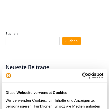
Suchen
Suchen
Neueste Beiträge
KI-Aktien: Wie umgehen mit der Herausforderung aus
China?
Wer gewinnt? Vier Anlegertypen und das
Diese Webseite verwendet Cookies
Altersvorsorgedepot
Wir verwenden Cookies, um Inhalte und Anzeigen zu
personalisieren, Funktionen für soziale Medien anbieten
KI im aktiven Fondsmanagement: Zwischen Anspruch