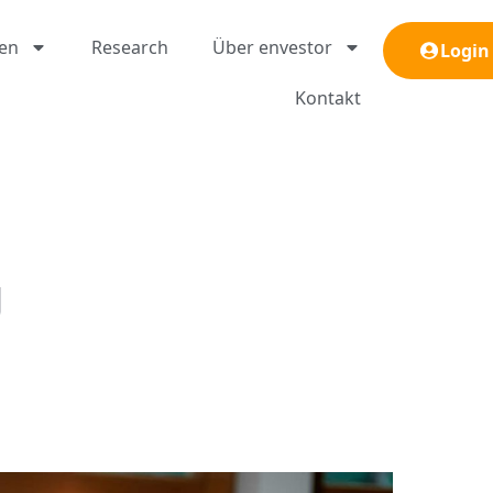
gen
Research
Über envestor
Login
Kontakt
g