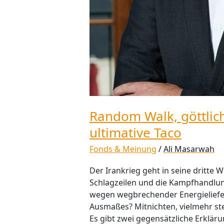
Random Walk, göttlic
ultimative Taco
Fonds & Meinung
/
Ali Masarwah
Der Irankrieg geht in seine dritte 
Schlagzeilen und die Kampfhandlun
wegen wegbrechender Energieliefe
Ausmaßes? Mitnichten, vielmehr ste
Es gibt zwei gegensätzliche Erklär