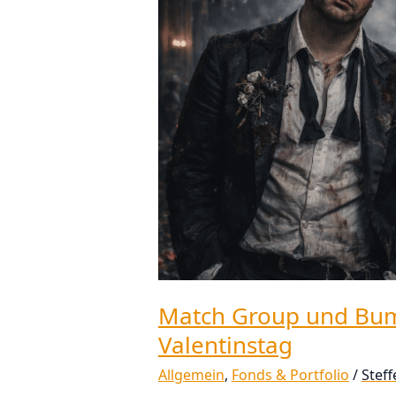
Aktien-
Analyse
zum
Valentinstag
Match Group und Bum
Valentinstag
Allgemein
,
Fonds & Portfolio
/
Stef