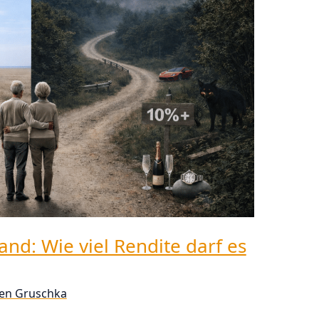
and: Wie viel Rendite darf es
fen Gruschka