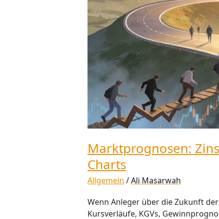
Charts
Marktprognosen: Zins
Charts
Allgemein
/
Ali Masarwah
Wenn Anleger über die Zukunft der
Kursverläufe, KGVs, Gewinnprognos