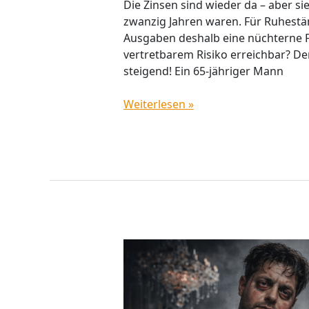
Die Zinsen sind wieder da – aber si
zwanzig Jahren waren. Für Ruheständ
Ausgaben deshalb eine nüchterne Fr
vertretbarem Risiko erreichbar? Der
steigend! Ein 65-jähriger Mann
Weiterlesen »
Match
Group
und
Bumble: