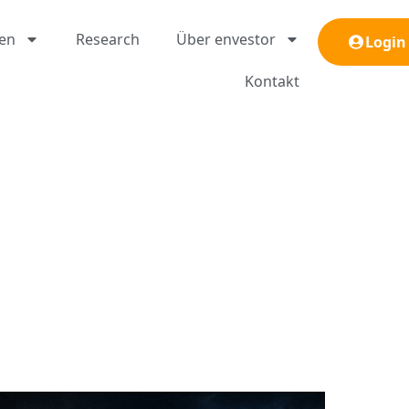
gen
Research
Über envestor
Login
Kontakt