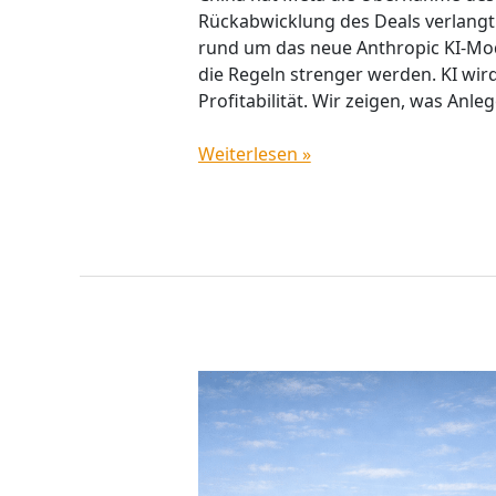
Rückabwicklung des Deals verlangt.
rund um das neue Anthropic KI-Mod
die Regeln strenger werden. KI wird p
Profitabilität. Wir zeigen, was An
Weiterlesen »
Investieren
im
Ruhestand:
Wie
viel