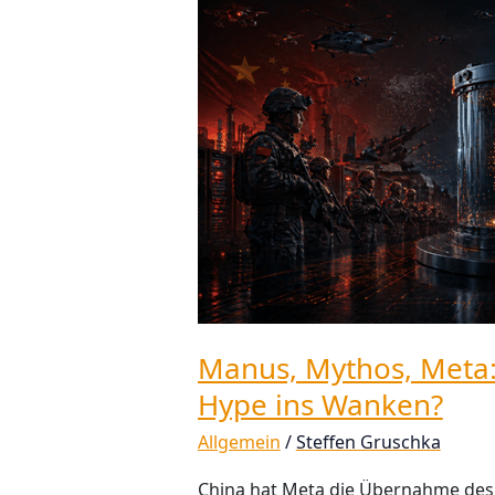
Mythos,
Meta:
Bringt
die
Politik
den
KI-
Hype
ins
Wanken?
Manus, Mythos, Meta: 
Hype ins Wanken?
Allgemein
/
Steffen Gruschka
China hat Meta die Übernahme des