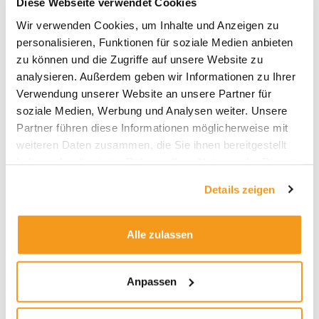
staatlich geförderte Altersvorsorge. Wir schauen
Diese Webseite verwendet Cookies
kritisch hin: Wurden die Schwächen von Riester
Wir verwenden Cookies, um Inhalte und Anzeigen zu
ausreichend adressiert? Und welchen Platz sollte es
personalisieren, Funktionen für soziale Medien anbieten
künftig in einer durchdachten
zu können und die Zugriffe auf unsere Website zu
analysieren. Außerdem geben wir Informationen zu Ihrer
Weiterlesen »
Verwendung unserer Website an unsere Partner für
soziale Medien, Werbung und Analysen weiter. Unsere
Partner führen diese Informationen möglicherweise mit
weiteren Daten zusammen, die Sie ihnen bereitgestellt
100
haben oder die sie im Rahmen Ihrer Nutzung der Dienste
Jahre
gesammelt haben.
Aktien‑Performance:
Details zeigen
Auf
der
Suche
Alle zulassen
nach
der
Anpassen
Superstar‑Strategie