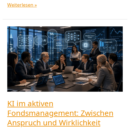
Weiterlesen »
KI
im
aktiven
Fondsmanagement:
Zwischen
Anspruch
und
Wirklichkeit
KI im aktiven
Fondsmanagement: Zwischen
Anspruch und Wirklichkeit