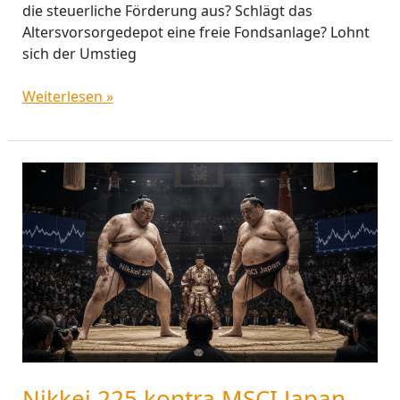
die steuerliche Förderung aus? Schlägt das
Altersvorsorgedepot eine freie Fondsanlage? Lohnt
sich der Umstieg
Weiterlesen »
Nikkei
225
kontra
MSCI
Japan
–
wie
random
darf
ETF-
Performance
Nikkei 225 kontra MSCI Japan –