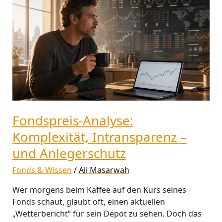
Analyse:
Komplexität,
Intransparenz
–
und
Anlegerschutz
Fondspreis-Analyse:
Komplexität, Intransparenz –
und Anlegerschutz
Fonds & Wissen
/
Ali Masarwah
Wer morgens beim Kaffee auf den Kurs seines
Fonds schaut, glaubt oft, einen aktuellen
„Wetterbericht“ für sein Depot zu sehen. Doch das