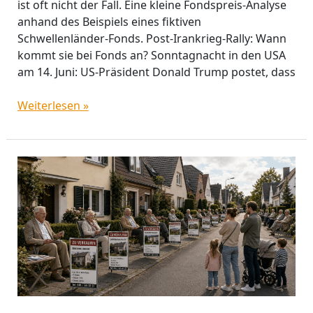
ist oft nicht der Fall. Eine kleine Fondspreis-Analyse
anhand des Beispiels eines fiktiven
Schwellenländer‑Fonds. Post-Irankrieg-Rally: Wann
kommt sie bei Fonds an? Sonntagnacht in den USA
am 14. Juni: US-Präsident Donald Trump postet, dass
Weiterlesen »
Immobilien-
Anleger
in
der
Demografie-
Falle