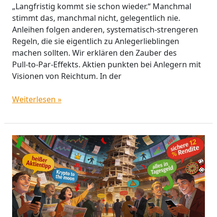
„Langfristig kommt sie schon wieder.“ Manchmal
stimmt das, manchmal nicht, gelegentlich nie.
Anleihen folgen anderen, systematisch‑strengeren
Regeln, die sie eigentlich zu Anlegerlieblingen
machen sollten. Wir erklären den Zauber des
Pull‑to‑Par‑Effekts. Aktien punkten bei Anlegern mit
Visionen von Reichtum. In der
Weiterlesen »
Anlegerfehler
killen
Rendite
–
wie
Sie
zu