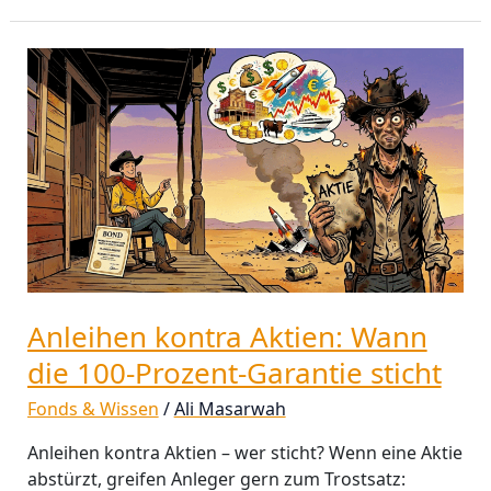
Anleihen
kontra
Aktien:
Wann
die
100‑Prozent‑Garantie
sticht
Anleihen kontra Aktien: Wann
die 100‑Prozent‑Garantie sticht
Fonds & Wissen
/
Ali Masarwah
Anleihen kontra Aktien – wer sticht? Wenn eine Aktie
abstürzt, greifen Anleger gern zum Trostsatz: