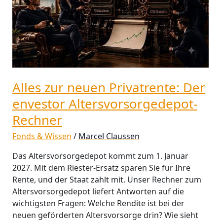
Der
envestor
Altersvorsorgedepot-
Rechner
Alles zur neuen Privatrente: Der
envestor Altersvorsorgedepot-
Rechner
Fonds & Wissen
/
Marcel Claussen
Das Altersvorsorgedepot kommt zum 1. Januar
2027. Mit dem Riester‑Ersatz sparen Sie für Ihre
Rente, und der Staat zahlt mit. Unser Rechner zum
Altersvorsorgedepot liefert Antworten auf die
wichtigsten Fragen: Welche Rendite ist bei der
neuen geförderten Altersvorsorge drin? Wie sieht