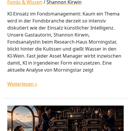
Fonds & Wissen
/
Shannon Kirwin
KI-Einsatz im Fondsmanagement: Kaum ein Thema
wird in der Fondsbranche derzeit so intensiv
diskutiert wie der Einsatz künstlicher Intelligenz.
Unsere Gastautorin, Shannon Kirwin,
Fondsanalystin beim Research‑Haus Morningstar,
blickt hinter die Kulissen und gießt Wasser in den
KI‑Wein. Fast jeder Asset Manager wirbt inzwischen
damit, KI in irgendeiner Form einzusetzen. Eine
aktuelle Analyse von Morningstar zeigt
Weiterlesen »
Alles
zur
neuen
Privatrente: