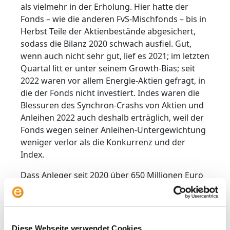
als vielmehr in der Erholung. Hier hatte der
Fonds – wie die anderen FvS-Mischfonds – bis in
Herbst Teile der Aktienbestände abgesichert,
sodass die Bilanz 2020 schwach ausfiel. Gut,
wenn auch nicht sehr gut, lief es 2021; im letzten
Quartal litt er unter seinem Growth-Bias; seit
2022 waren vor allem Energie-Aktien gefragt, in
die der Fonds nicht investiert. Indes waren die
Blessuren des Synchron-Crashs von Aktien und
Anleihen 2022 auch deshalb erträglich, weil der
Fonds wegen seiner Anleihen-Untergewichtung
weniger verlor als die Konkurrenz und der
Index.
Dass Anleger seit 2020 über 650 Millionen Euro
aus dem Fonds abzogen, dürfte weniger an der
gemischten Bilanz der vergangenen Jahre
liegen, sondern generell einem Problem
defensiver Mischfonds geschuldet sein: Im
Diese Webseite verwendet Cookies