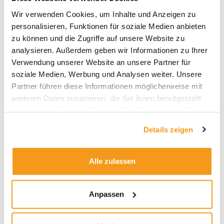
Nullzinsumfeld konnten die Manager dieser
Wir verwenden Cookies, um Inhalte und Anzeigen zu
Fonds nur Mini-Renditen erwirtschaften. In den
personalisieren, Funktionen für soziale Medien anbieten
vergangenen fünf Jahren konnte der Fonds pro
zu können und die Zugriffe auf unsere Website zu
Jahr nur ein Plus von jährlich 0,5 Prozent
analysieren. Außerdem geben wir Informationen zu Ihrer
verdienen. Er lag damit zwar besser als die
Verwendung unserer Website an unsere Partner für
Konkurrenz, die jedes Jahr ein Minus von 0,2
soziale Medien, Werbung und Analysen weiter. Unsere
Prozent verbuchte, aber mit diesem relativen
Partner führen diese Informationen möglicherweise mit
Erfolg konnten sich offenbar immer weniger
weiteren Daten zusammen, die Sie ihnen bereitgestellt
Investoren anfreunden.
haben oder die sie im Rahmen Ihrer Nutzung der Dienste
gesammelt haben.
Details zeigen
Fazit: Die mageren Zeiten sind
vorbei – zumindest bei Anleihen
Alle zulassen
Auch wenn der Fonds in den nächsten Monaten
sein Vier-Sterne-Rating von Morningstar
einbüßen könnte, so finden Anleger bei
Anpassen
defensiven Mischfonds – wie auch beim
Flossbach von Storch Multi Asset Defensive –