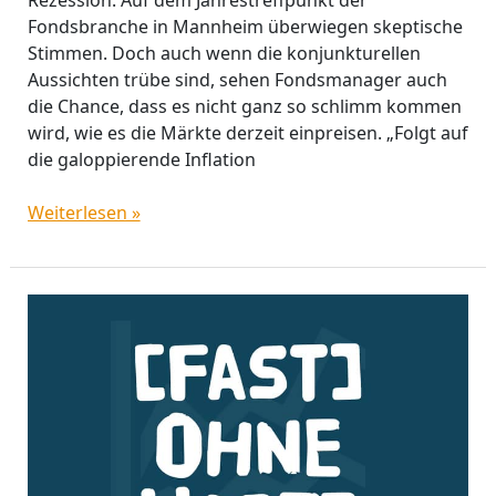
Rezession. Auf dem Jahrestreffpunkt der
Fondsbranche in Mannheim überwiegen skeptische
Stimmen. Doch auch wenn die konjunkturellen
Aussichten trübe sind, sehen Fondsmanager auch
die Chance, dass es nicht ganz so schlimm kommen
wird, wie es die Märkte derzeit einpreisen. „Folgt auf
die galoppierende Inflation
Weiterlesen »
Wenn
aus
Präsidenten
Zins-
Alchemisten
werden