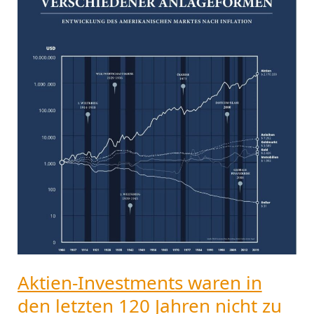
waren
in
den
letzten
120
Jahren
nicht
zu
toppen!
Aktien-Investments waren in
den letzten 120 Jahren nicht zu