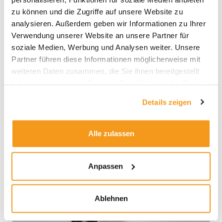
Zeitzeugen der großen Inflation der 1920-er Jahre
gibt, hat sich die Hyperinflation in unser kollektives
zu können und die Zugriffe auf unsere Website zu
Gedächtnis gegraben. So sehr, dass die Europäische
analysieren. Außerdem geben wir Informationen zu Ihrer
Zentralbank wegen ihrer lockeren Geldpolitik
Verwendung unserer Website an unsere Partner für
mancherorts zum Hassobjekt und Ziel irrationaler
soziale Medien, Werbung und Analysen weiter. Unsere
Partner führen diese Informationen möglicherweise mit
Weiterlesen »
weiteren Daten zusammen, die Sie ihnen bereitgestellt
haben oder die sie im Rahmen Ihrer Nutzung der Dienste
gesammelt haben.
Details zeigen
Aktienfonds
jetzt
Alle zulassen
noch
kaufen?
Anpassen
Ablehnen