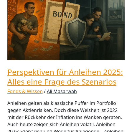
2025:
Alles
eine
Frage
des
Szenarios
Perspektiven für Anleihen 2025:
Alles eine Frage des Szenarios
Fonds & Wissen
/
Ali Masarwah
Anleihen gelten als klassische Puffer im Portfolio
gegen Aktienrisiken. Doch diese Weisheit ist 2022
mit der Rückkehr der Inflation ins Wanken geraten.
Auch heute zeigen sich Anleihen volatil. Anleihen
2025: Szenarien und Wege für Anlegende. Anleihen