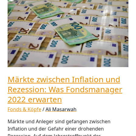
Inflation
und
Rezession:
Was
Fondsmanager
2022
erwarten
Märkte zwischen Inflation und
Rezession: Was Fondsmanager
2022 erwarten
Fonds & Köpfe
/
Ali Masarwah
Märkte und Anleger sind gefangen zwischen
Inflation und der Gefahr einer drohenden