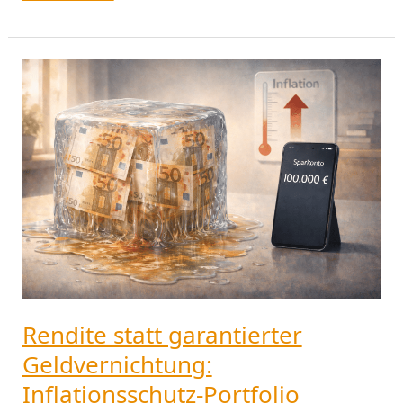
Rendite
statt
garantierter
Geldvernichtung:
Inflationsschutz-
Portfolio
schlägt
Sparbuch
Rendite statt garantierter
Geldvernichtung:
Inflationsschutz-Portfolio