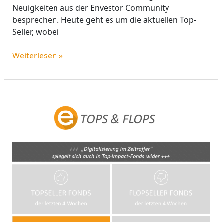
Neuigkeiten aus der Envestor Community
besprechen. Heute geht es um die aktuellen Top-
Seller, wobei
Weiterlesen »
„Digitalisierung
im
Zeitraffer“
spiegelt
sich
in
Top-
Impact-
Fonds
wider