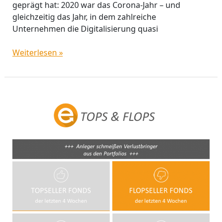
geprägt hat: 2020 war das Corona-Jahr – und
gleichzeitig das Jahr, in dem zahlreiche
Unternehmen die Digitalisierung quasi
Weiterlesen »
Flop
Seller:
Anleger
schmeißen
Verlustbringer
aus
den
Portfolios