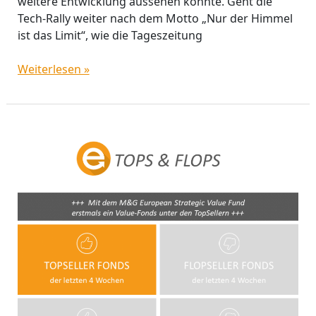
weitere Entwicklung aussehen könnte. Geht die
Tech-Rally weiter nach dem Motto „Nur der Himmel
ist das Limit“, wie die Tageszeitung
Weiterlesen »
M&G
European
Strategic
Value
Fund:
Erstmals
ein
Value
Fonds
unter
den
Top-