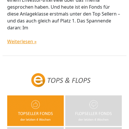
gesprochen haben. Und heute ist ein Fonds für
diese Anlageklasse erstmals unter den Top Sellern –
und das auch gleich auf Platz 1. Das Spannende
daran: Im
Weiterlesen »
Erneut
zwei
Digitalisierungs-
Fonds
unter
den
Top-
Sellern