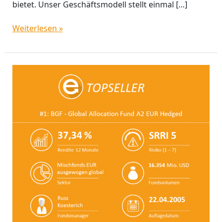
bietet. Unser Geschäftsmodell stellt einmal […]
Weiterlesen »
Aktuelle
Top-
Seller:
Digitale
Leader
und
das
Comeback
zweier
Klassiker