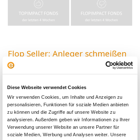
Flop Seller: Anleger schmeißen
Verlustbringer aus den
Portfolios
Envestor Research
,
Fonds & Community
/
Ali
Diese Webseite verwendet Cookies
Masarwah
Wir verwenden Cookies, um Inhalte und Anzeigen zu
Jetzt ist Schluss mit lustig. Das scheint zumindest die
personalisieren, Funktionen für soziale Medien anbieten
Devise vieler Envestoren zu sein. Sie haben
zu können und die Zugriffe auf unsere Website zu
offensichtlich die Performance der Fonds in ihren
analysieren. Außerdem geben wir Informationen zu Ihrer
Portfolios mit der allgemeine Marktentwicklung
Verwendung unserer Website an unsere Partner für
verglichen und entschieden, Verlustbringer zum
soziale Medien, Werbung und Analysen weiter. Unsere