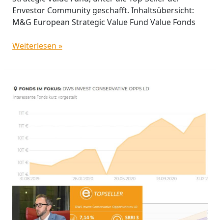
Envestor Community geschafft. Inhaltsübersicht:
M&G European Strategic Value Fund Value Fonds
Weiterlesen »
DWS
Invest
Conservative
Opportunities
einer
der
aktuellen
Top
Seller