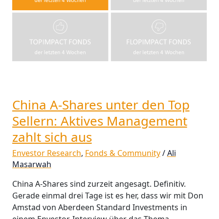
zahlt
sich
aus
China A-Shares unter den Top
Sellern: Aktives Management
zahlt sich aus
Envestor Research
,
Fonds & Community
/
Ali
Masarwah
China A-Shares sind zurzeit angesagt. Definitiv.
Gerade einmal drei Tage ist es her, dass wir mit Don
Amstad von Aberdeen Standard Investments in
einem Envestor-Interview über das Thema