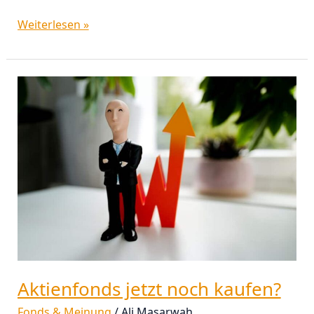
Weiterlesen »
Aktienfonds
jetzt
noch
kaufen?
Aktienfonds jetzt noch kaufen?
Fonds & Meinung
/
Ali Masarwah