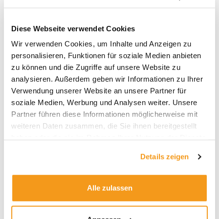
Diese Webseite verwendet Cookies
Wir verwenden Cookies, um Inhalte und Anzeigen zu
personalisieren, Funktionen für soziale Medien anbieten
zu können und die Zugriffe auf unsere Website zu
analysieren. Außerdem geben wir Informationen zu Ihrer
Verwendung unserer Website an unsere Partner für
soziale Medien, Werbung und Analysen weiter. Unsere
Partner führen diese Informationen möglicherweise mit
Investmentfonds:
weiteren Daten zusammen, die Sie ihnen bereitgestellt
Funktionsweise. Spielarten.
haben oder die sie im Rahmen Ihrer Nutzung der Dienste
Vorteile.
gesammelt haben.
Details zeigen
Envestor Academy
,
Envestor Insights
,
Envestor
Know-how
/
Ali Masarwah
Alle zulassen
Vereinfacht ausgedrückt, ist ein Investmentfonds
eine Anlageform, die das Kapital einer Vielzahl von