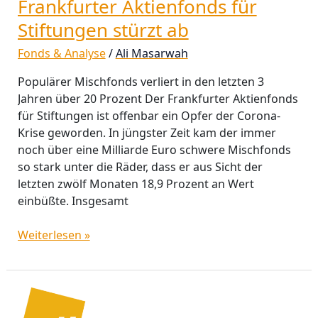
Frankfurter Aktienfonds für
Frankfurter
Aktienfonds
Stiftungen stürzt ab
für
Fonds & Analyse
/
Ali Masarwah
Stiftungen
stürzt
Populärer Mischfonds verliert in den letzten 3
ab
Jahren über 20 Prozent Der Frankfurter Aktienfonds
für Stiftungen ist offenbar ein Opfer der Corona-
Krise geworden. In jüngster Zeit kam der immer
noch über eine Milliarde Euro schwere Mischfonds
so stark unter die Räder, dass er aus Sicht der
letzten zwölf Monaten 18,9 Prozent an Wert
einbüßte. Insgesamt
Weiterlesen »
Corona-
Krise: