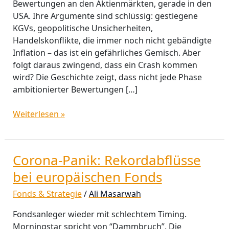
Bewertungen an den Aktienmärkten, gerade in den
USA. Ihre Argumente sind schlüssig: gestiegene
KGVs, geopolitische Unsicherheiten,
Handelskonflikte, die immer noch nicht gebändigte
Inflation – das ist ein gefährliches Gemisch. Aber
folgt daraus zwingend, dass ein Crash kommen
wird? Die Geschichte zeigt, dass nicht jede Phase
ambitionierter Bewertungen […]
Weiterlesen »
Corona-Panik: Rekordabflüsse
Corona-
Panik:
bei europäischen Fonds
Rekordabflüsse
Fonds & Strategie
/
Ali Masarwah
bei
europäischen
Fondsanleger wieder mit schlechtem Timing.
Fonds
Morningstar spricht von “Dammbruch”. Die