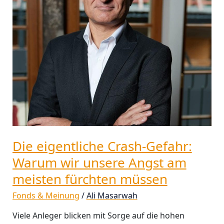
unsere
Angst
am
meisten
fürchten
müssen
Die eigentliche Crash-Gefahr:
Warum wir unsere Angst am
meisten fürchten müssen
Fonds & Meinung
/
Ali Masarwah
Viele Anleger blicken mit Sorge auf die hohen