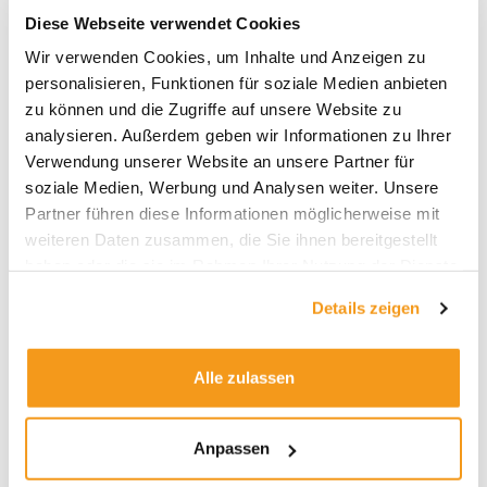
Diese Webseite verwendet Cookies
Global Virus Network
Wir verwenden Cookies, um Inhalte und Anzeigen zu
Weiterlesen »
personalisieren, Funktionen für soziale Medien anbieten
zu können und die Zugriffe auf unsere Website zu
analysieren. Außerdem geben wir Informationen zu Ihrer
Verwendung unserer Website an unsere Partner für
Corona-
soziale Medien, Werbung und Analysen weiter. Unsere
Krise:
Partner führen diese Informationen möglicherweise mit
Kühle
weiteren Daten zusammen, die Sie ihnen bereitgestellt
Köpfe
haben oder die sie im Rahmen Ihrer Nutzung der Dienste
verzweifelt
gesammelt haben.
Corona-Krise: Kühle Köpfe
gesucht
Details zeigen
verzweifelt gesucht
Fonds & Strategie
/
Ali Masarwah
Alle zulassen
In der aktuellen Corona-Krise ist überdachtes
Handeln gefragt – oder professionelle Hilfe Als wir
Anpassen
zu Jahresbeginn das Jahr 2020 zu einem Jahr