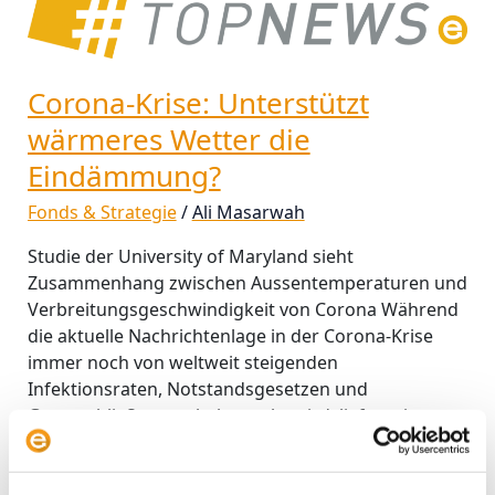
Unterstützt
wärmeres
Wetter
Corona-Krise: Unterstützt
die
Eindämmung?
wärmeres Wetter die
Eindämmung?
Fonds & Strategie
/
Ali Masarwah
Studie der University of Maryland sieht
Zusammenhang zwischen Aussentemperaturen und
Verbreitungsgeschwindigkeit von Corona Während
die aktuelle Nachrichtenlage in der Corona-Krise
immer noch von weltweit steigenden
Infektionsraten, Notstandsgesetzen und
Grenzschließungen beherrscht wird, liefert eine
Studie des Institute of Human Virology der
University of Maryland einen der seltenen
möglichen Silberstreifen am Horizont. Das dem