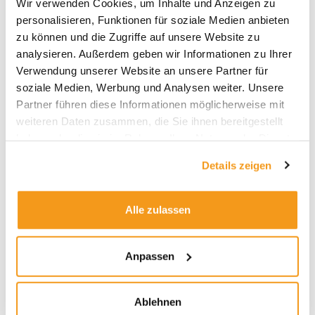
Volatilität und maximaler
Wir verwenden Cookies, um Inhalte und Anzeigen zu
personalisieren, Funktionen für soziale Medien anbieten
Verlust seit 2017
zu können und die Zugriffe auf unsere Website zu
analysieren. Außerdem geben wir Informationen zu Ihrer
Verwendung unserer Website an unsere Partner für
soziale Medien, Werbung und Analysen weiter. Unsere
Partner führen diese Informationen möglicherweise mit
weiteren Daten zusammen, die Sie ihnen bereitgestellt
haben oder die sie im Rahmen Ihrer Nutzung der Dienste
gesammelt haben.
Details zeigen
Alle zulassen
Enthält die Daten liquidierter Fonds, Volatilität
(annualisiert) und maximaler Verlust für fünf Jahre,
Anpassen
in Prozent, Stand: 4.6.2022, Quelle: Morningstar,
Grafik: Envestor
Ablehnen
Wir schließen den zweiten Teil unserer Japan Serie