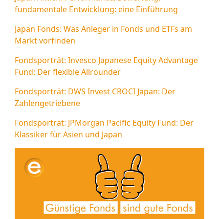
fundamentale Entwicklung: eine Einführung
Japan Fonds: Was Anleger in Fonds und ETFs am
Markt vorfinden
Fondsporträt: Invesco Japanese Equity Advantage
Fund: Der flexible Allrounder
Fondsporträt: DWS Invest CROCI Japan: Der
Zahlengetriebene
Fondsporträt: JPMorgan Pacific Equity Fund: Der
Klassiker für Asien und Japan