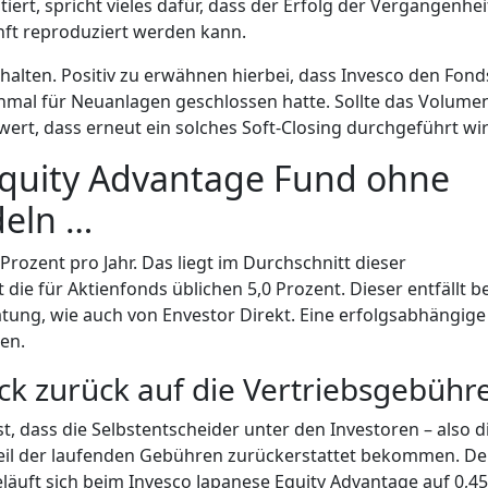
rt, spricht vieles dafür, dass der Erfolg der Vergangenhei
nft reproduziert werden kann.
alten. Positiv zu erwähnen hierbei, dass Invesco den Fond
mal für Neuanlagen geschlossen hatte. Sollte das Volume
rt, dass erneut ein solches Soft-Closing durchgeführt wir
Equity Advantage Fund ohne
deln …
Prozent pro Jahr. Das liegt im Durchschnitt dieser
ie für Aktienfonds üblichen 5,0 Prozent. Dieser entfällt be
tung, wie auch von Envestor Direkt. Eine erfolgsabhängige
en.
ck zurück auf die Vertriebsgebühr
t, dass die Selbstentscheider unter den Investoren – also d
Teil der laufenden Gebühren zurückerstattet bekommen. De
äuft sich beim Invesco Japanese Equity Advantage auf 0,45