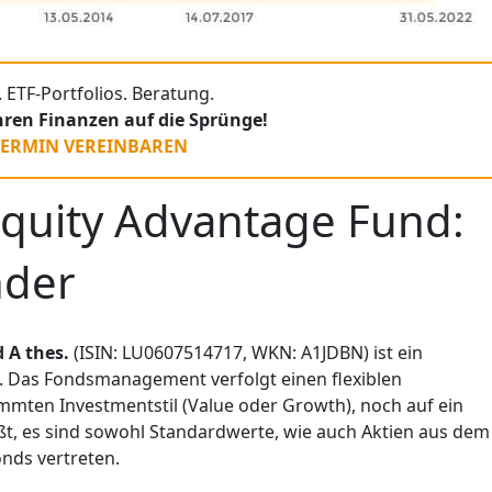
 ETF-Portfolios. Beratung.
Ihren Finanzen auf die Sprünge!
TERMIN VEREINBAREN
Equity Advantage Fund:
nder
d
A thes.
(ISIN: LU0607514717, WKN: A1JDBN) ist ein
. Das Fondsmanagement verfolgt einen flexiblen
immten Investmentstil (Value oder Growth), noch auf ein
t, es sind sowohl Standardwerte, wie auch Aktien aus dem
nds vertreten.