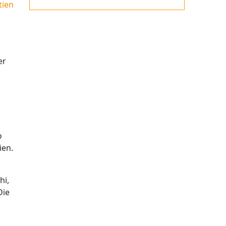
tien
er
o
ien.
hi,
Die