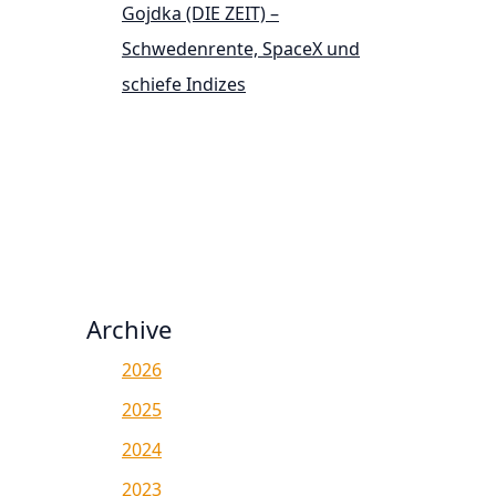
Gojdka (DIE ZEIT) –
Schwedenrente, SpaceX und
schiefe Indizes
Archive
2026
2025
2024
2023