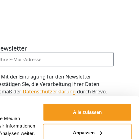
ewsletter
Mit der Eintragung für den Newsletter
estätigen Sie, die Verarbeitung ihrer Daten
emäß der
Datenschutzerklärung
durch Brevo.
ch willige in den Empfang des Newsletters ein,
en ich jederzeit mit dem Link im Newsletter
Alle zulassen
elbst abbestellen kann.
le Medien
ir Informationen
Kostenlos abonnieren
Anpassen
Analysen weiter.