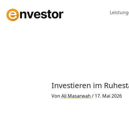
Zum
Inhalt
Leistun
springen
Investieren im Ruhes
Von
Ali Masarwah
/
17. Mai 2026