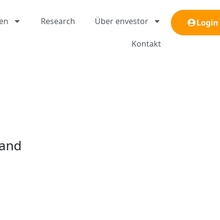
gen
Research
Über envestor
Login
Kontakt
tand