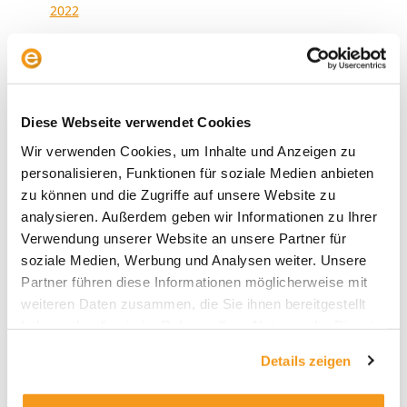
2022
2021
2020
2019
Diese Webseite verwendet Cookies
2018
Wir verwenden Cookies, um Inhalte und Anzeigen zu
1970
personalisieren, Funktionen für soziale Medien anbieten
zu können und die Zugriffe auf unsere Website zu
analysieren. Außerdem geben wir Informationen zu Ihrer
Verwendung unserer Website an unsere Partner für
Kategorien
soziale Medien, Werbung und Analysen weiter. Unsere
Allgemein
Partner führen diese Informationen möglicherweise mit
weiteren Daten zusammen, die Sie ihnen bereitgestellt
Envestor Academy
haben oder die sie im Rahmen Ihrer Nutzung der Dienste
Envestor Community
gesammelt haben.
Details zeigen
Envestor Insights
Envestor Know-how