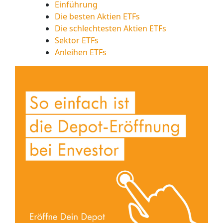
Einführung
Die besten Aktien ETFs
Die schlechtesten Aktien ETFs
Sektor ETFs
Anleihen ETFs