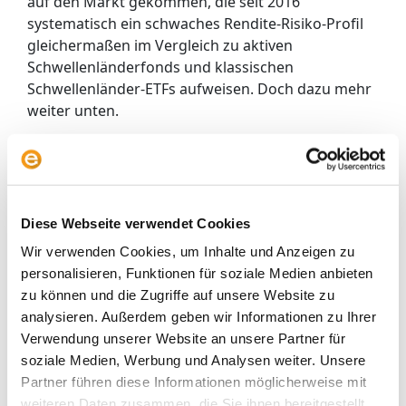
auf den Markt gekommen, die seit 2016
systematisch ein schwaches Rendite-Risiko-Profil
gleichermaßen im Vergleich zu aktiven
Schwellenländerfonds und klassischen
Schwellenländer-ETFs aufweisen. Doch dazu mehr
weiter unten.
Bringt Smart Beta ETFs auf das
Niveau aktiver Manager?
Soweit der grobe Überblick auf die Zeit zwischen
Diese Webseite verwendet Cookies
2011 und heute. Schauen wir nun auf die Bilanz der
vergangenen fünf Jahre. Hier stellt man eine
Wir verwenden Cookies, um Inhalte und Anzeigen zu
deutliche Verschlechterung der ETF-Rating-Bilanz
personalisieren, Funktionen für soziale Medien anbieten
in allen fünf großen Fonds-Kategorien fest.
zu können und die Zugriffe auf unsere Website zu
Zwischen 2016 und 2021 hat sich das Rating der
analysieren. Außerdem geben wir Informationen zu Ihrer
USA-ETFs besonders deutlich verschlechtert.
Verwendung unserer Website an unsere Partner für
Waren im Oktober 2016 USA-Aktien-ETFs mit einem
soziale Medien, Werbung und Analysen weiter. Unsere
Durchschnitts-Rating von 4,51 Morningstar
Partner führen diese Informationen möglicherweise mit
Sternen ausgestattet, so waren es per Ende
weiteren Daten zusammen, die Sie ihnen bereitgestellt