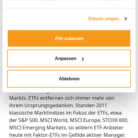
September 2021 nur noch 3,72 Sterne.
haben oder die sie im Rahmen Ihrer Nutzung der Dienste
gesammelt haben.
Auch das Rating weltweit anlegender Aktien-ETFs
Details zeigen
hat sich seit 2016 deutlich verschlechtert, und zwar
von 4,58 Sternen auf 4,00 Sterne. Weniger
Alle zulassen
dramatisch, aber doch konstant schwächer fiel das
Rating von ETFs in den anderen drei Großgruppen
in den vergangenen fünf Jahren aus. Woran liegt
Anpassen
das?
Auf den wichtigsten Nenner gebracht: Die
Ablehnen
verschlechterte Rendite-Risiko-Bilanz von ETFs seit
2016 ist eine Folge der veränderten Natur des ETF-
Markts. ETFs entfernen sich immer mehr von
ihrem Ursprungsgedanken. Standen 2011
klassische Marktindizes im Fokus der ETFs, etwa
der S&P 500, MSCI World, MSCI Europe, STOXX 600,
MSCI Emerging Markets, so wildern ETF-Anbieter
heute mit Faktor-ETFs im Gefilde aktiver Manager.