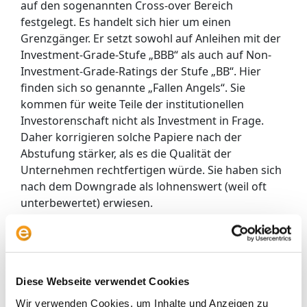
auf den sogenannten Cross-over Bereich
festgelegt. Es handelt sich hier um einen
Grenzgänger. Er setzt sowohl auf Anleihen mit der
Investment-Grade-Stufe „BBB“ als auch auf Non-
Investment-Grade-Ratings der Stufe „BB“. Hier
finden sich so genannte „Fallen Angels“. Sie
kommen für weite Teile der institutionellen
Investorenschaft nicht als Investment in Frage.
Daher korrigieren solche Papiere nach der
Abstufung stärker, als es die Qualität der
Unternehmen rechtfertigen würde. Sie haben sich
nach dem Downgrade als lohnenswert (weil oft
unterbewertet) erwiesen.
Ein ETF, der in diesem Grenzbereich investiert, ist
also ein Schnäppchenjäger, weil er das recht gut
prognostizierbare Verhalten vieler institutioneller
Anleger gewinnbringend ausspielen kann. In den
Diese Webseite verwendet Cookies
vergangenen sechs Jahren zählte dieser ETF
Wir verwenden Cookies, um Inhalte und Anzeigen zu