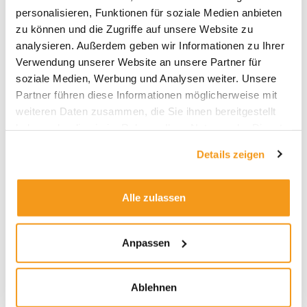
regelmäßig zu den besten flexiblen Euro-
personalisieren, Funktionen für soziale Medien anbieten
Rentenfonds. Man kommt nicht umhin, diese
zu können und die Zugriffe auf unsere Website zu
Investment-Idee als überaus pfiffig und
analysieren. Außerdem geben wir Informationen zu Ihrer
zukunftsträchtig zu beschreiben.
Verwendung unserer Website an unsere Partner für
soziale Medien, Werbung und Analysen weiter. Unsere
Grafik: Wo Anleihen ETFs am
Partner führen diese Informationen möglicherweise mit
schlechtesten abschneiden
weiteren Daten zusammen, die Sie ihnen bereitgestellt
haben oder die sie im Rahmen Ihrer Nutzung der Dienste
gesammelt haben.
Details zeigen
Alle zulassen
Anpassen
Ablehnen