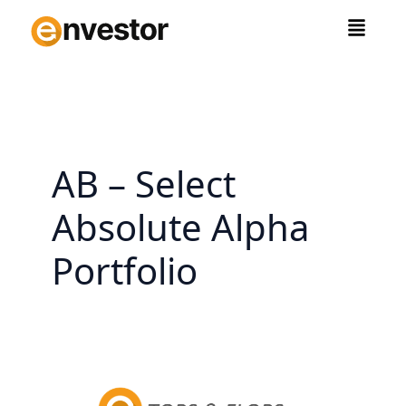
Zum
Inhalt
springen
AB – Select
Absolute Alpha
Portfolio
M&G
European