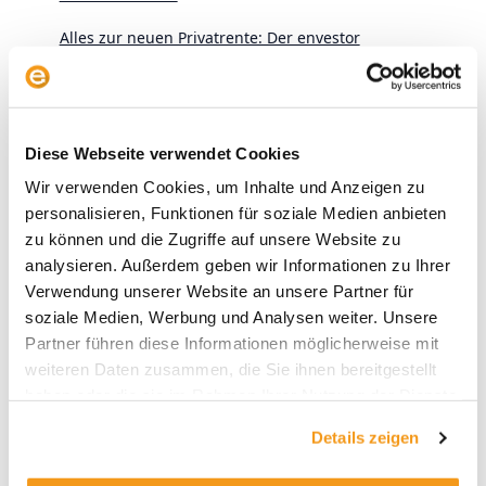
Alles zur neuen Privatrente: Der envestor
Altersvorsorgedepot-Rechner
Der Presseclub mit Victor Gojdka (DIE ZEIT) –
Schwedenrente, SpaceX und schiefe Indizes
Diese Webseite verwendet Cookies
Wir verwenden Cookies, um Inhalte und Anzeigen zu
personalisieren, Funktionen für soziale Medien anbieten
zu können und die Zugriffe auf unsere Website zu
analysieren. Außerdem geben wir Informationen zu Ihrer
Verwendung unserer Website an unsere Partner für
soziale Medien, Werbung und Analysen weiter. Unsere
Archive
Partner führen diese Informationen möglicherweise mit
weiteren Daten zusammen, die Sie ihnen bereitgestellt
2026
haben oder die sie im Rahmen Ihrer Nutzung der Dienste
2025
gesammelt haben.
Details zeigen
2024
2023