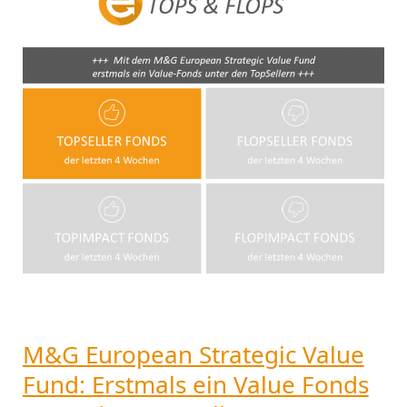
Strategic
Value
Fund:
Erstmals
ein
Value
Fonds
unter
den
Top-
Sellern
M&G European Strategic Value
Fund: Erstmals ein Value Fonds