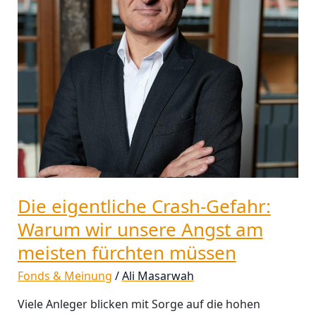
unsere
Angst
am
meisten
fürchten
müssen
Die eigentliche Crash-Gefahr:
Warum wir unsere Angst am
meisten fürchten müssen
Fonds & Meinung
/
Ali Masarwah
Viele Anleger blicken mit Sorge auf die hohen