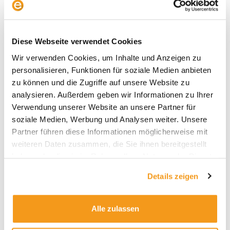
Schwedenrente, SpaceX und schiefe Indizes
Diese Webseite verwendet Cookies
Wir verwenden Cookies, um Inhalte und Anzeigen zu
personalisieren, Funktionen für soziale Medien anbieten
zu können und die Zugriffe auf unsere Website zu
analysieren. Außerdem geben wir Informationen zu Ihrer
Archive
Verwendung unserer Website an unsere Partner für
2026
soziale Medien, Werbung und Analysen weiter. Unsere
Partner führen diese Informationen möglicherweise mit
2025
weiteren Daten zusammen, die Sie ihnen bereitgestellt
2024
haben oder die sie im Rahmen Ihrer Nutzung der Dienste
2023
gesammelt haben.
Details zeigen
2022
2021
Alle zulassen
2020
2019