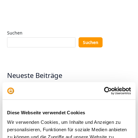
Suchen
Suchen
Neueste Beiträge
KI-Aktien: Wie umgehen mit der Herausforderung aus
China?
Wer gewinnt? Vier Anlegertypen und das
Diese Webseite verwendet Cookies
Altersvorsorgedepot
Wir verwenden Cookies, um Inhalte und Anzeigen zu
KI im aktiven Fondsmanagement: Zwischen Anspruch
personalisieren, Funktionen für soziale Medien anbieten
und Wirklichkeit
zu können und die Zugriffe auf unsere Website zu