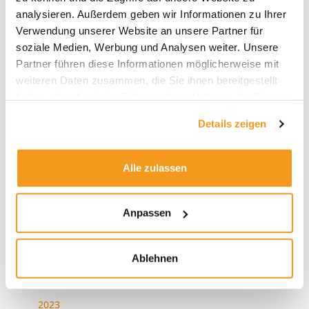
analysieren. Außerdem geben wir Informationen zu Ihrer
Alles zur neuen Privatrente: Der envestor
Verwendung unserer Website an unsere Partner für
Altersvorsorgedepot-Rechner
soziale Medien, Werbung und Analysen weiter. Unsere
Partner führen diese Informationen möglicherweise mit
Der Presseclub mit Victor Gojdka (DIE ZEIT) –
weiteren Daten zusammen, die Sie ihnen bereitgestellt
Schwedenrente, SpaceX und schiefe Indizes
haben oder die sie im Rahmen Ihrer Nutzung der Dienste
gesammelt haben.
Details zeigen
Alle zulassen
Archive
Anpassen
2026
Ablehnen
2025
2024
2023