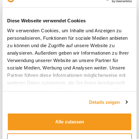
Diese Webseite verwendet Cookies
Wir verwenden Cookies, um Inhalte und Anzeigen zu
personalisieren, Funktionen für soziale Medien anbieten
zu können und die Zugriffe auf unsere Website zu
Archive
analysieren. Außerdem geben wir Informationen zu Ihrer
Verwendung unserer Website an unsere Partner für
2026
soziale Medien, Werbung und Analysen weiter. Unsere
2025
Partner führen diese Informationen möglicherweise mit
2024
weiteren Daten zusammen, die Sie ihnen bereitgestellt
haben oder die sie im Rahmen Ihrer Nutzung der Dienste
2023
gesammelt haben.
2022
Details zeigen
2021
2020
Alle zulassen
2019