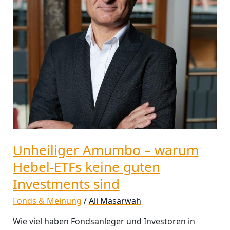
keine
guten
Investments
sind
Unheiliger Amumbo – warum
Hebel-ETFs keine guten
Investments sind
Fonds & Meinung
/
Ali Masarwah
Wie viel haben Fondsanleger und Investoren in