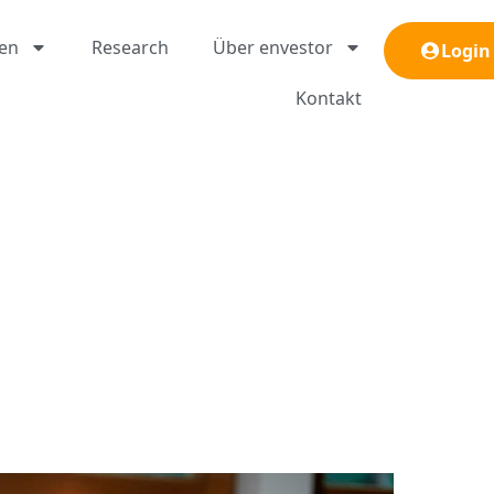
gen
Research
Über envestor
Login
Kontakt