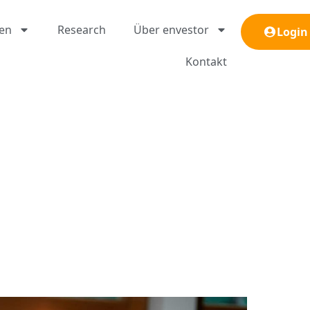
gen
Research
Über envestor
Login
Kontakt