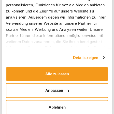
personalisieren, Funktionen für soziale Medien anbieten
2025
zu können und die Zugriffe auf unsere Website zu
2024
analysieren. Außerdem geben wir Informationen zu Ihrer
2023
Verwendung unserer Website an unsere Partner für
soziale Medien, Werbung und Analysen weiter. Unsere
2022
Partner führen diese Informationen möglicherweise mit
2021
weiteren Daten zusammen, die Sie ihnen bereitgestellt
2020
haben oder die sie im Rahmen Ihrer Nutzung der Dienste
gesammelt haben.
2019
Details zeigen
2018
1970
Alle zulassen
Anpassen
Kategorien
Allgemein
Ablehnen
Envestor Academy