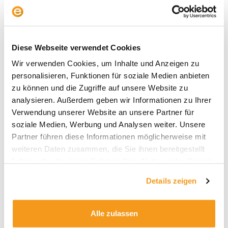
Alles zur neuen Privatrente: Der envestor
Altersvorsorgedepot-Rechner
Diese Webseite verwendet Cookies
Wir verwenden Cookies, um Inhalte und Anzeigen zu
personalisieren, Funktionen für soziale Medien anbieten
zu können und die Zugriffe auf unsere Website zu
analysieren. Außerdem geben wir Informationen zu Ihrer
Archive
Verwendung unserer Website an unsere Partner für
soziale Medien, Werbung und Analysen weiter. Unsere
2026
Partner führen diese Informationen möglicherweise mit
2025
weiteren Daten zusammen, die Sie ihnen bereitgestellt
2024
haben oder die sie im Rahmen Ihrer Nutzung der Dienste
gesammelt haben.
2023
Details zeigen
2022
2021
Alle zulassen
2020