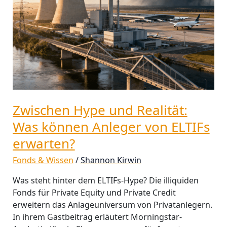
Anleger
von
ELTIFs
erwarten?
Zwischen Hype und Realität:
Was können Anleger von ELTIFs
erwarten?
Fonds & Wissen
/
Shannon Kirwin
Was steht hinter dem ELTIFs-Hype? Die illiquiden
Fonds für Private Equity und Private Credit
erweitern das Anlageuniversum von Privatanlegern.
In ihrem Gastbeitrag erläutert Morningstar-