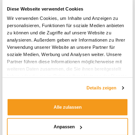
Diese Webseite verwendet Cookies
Wir verwenden Cookies, um Inhalte und Anzeigen zu
Archive
personalisieren, Funktionen für soziale Medien anbieten
zu können und die Zugriffe auf unsere Website zu
2026
analysieren. Außerdem geben wir Informationen zu Ihrer
2025
Verwendung unserer Website an unsere Partner für
soziale Medien, Werbung und Analysen weiter. Unsere
2024
Partner führen diese Informationen möglicherweise mit
2023
weiteren Daten zusammen, die Sie ihnen bereitgestellt
2022
haben oder die sie im Rahmen Ihrer Nutzung der Dienste
gesammelt haben.
2021
Details zeigen
2020
2019
Alle zulassen
2018
1970
Anpassen