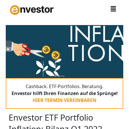
Zum
Inhalt
springen
Cashback. ETF-Portfolios. Beratung.
Envestor hilft Ihren Finanzen auf die Sprünge!
HIER TERMIN VEREINBAREN
Envestor ETF Portfolio
Inflation: Bilanz Q1 2022