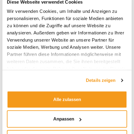
Diese Webseite verwendet Cookies
auseinander gingen, haben sich die Gewichtungen
der ETFs im Envestor ETF Portfolio Inflation
Wir verwenden Cookies, um Inhalte und Anzeigen zu
gegenüber der Start-Allokation etwas verschoben.
personalisieren, Funktionen für soziale Medien anbieten
Der Anteil europäischer Aktien ging von 15 auf 13,9
zu können und die Zugriffe auf unsere Website zu
Prozent zurück. Derweil stieg der Anteil des
analysieren. Außerdem geben wir Informationen zu Ihrer
Rohstoff-Korbes von 15 auf 15,8 Prozent. Per Ende
Verwendung unserer Website an unsere Partner für
Juni steht der erste Rebalancing-Termin des
soziale Medien, Werbung und Analysen weiter. Unsere
Portfolios an. Dann werden die Gewichte wieder
Partner führen diese Informationen möglicherweise mit
auf die Ausgangslage zurückgeführt.
weiteren Daten zusammen, die Sie ihnen bereitgestellt
haben oder die sie im Rahmen Ihrer Nutzung der Dienste
Hier gelangen Sie zu den
gesammelt haben.
Quartalsberichten der vier
Details zeigen
Envestor ETF Portfolios
Alle zulassen
Envestor ETF Portfolio: Nachhaltigkeit
Envestor ETF Portfolio: Wachstum
Anpassen
Envestor ETF Portfolio: Inflation