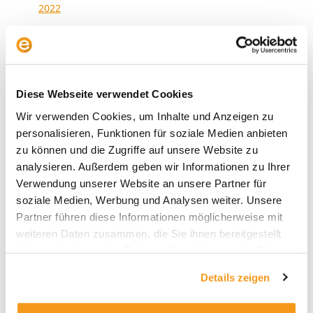
2022
2021
2020
2019
Diese Webseite verwendet Cookies
2018
Wir verwenden Cookies, um Inhalte und Anzeigen zu
1970
personalisieren, Funktionen für soziale Medien anbieten
zu können und die Zugriffe auf unsere Website zu
analysieren. Außerdem geben wir Informationen zu Ihrer
Verwendung unserer Website an unsere Partner für
Kategorien
soziale Medien, Werbung und Analysen weiter. Unsere
Allgemein
Partner führen diese Informationen möglicherweise mit
weiteren Daten zusammen, die Sie ihnen bereitgestellt
Envestor Academy
haben oder die sie im Rahmen Ihrer Nutzung der Dienste
Envestor Community
gesammelt haben.
Details zeigen
Envestor Insights
Envestor Know-how