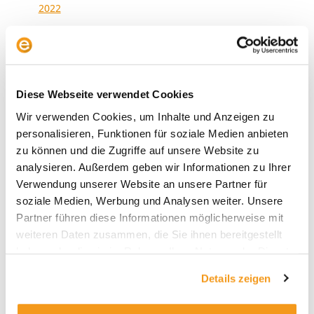
2022
2021
2020
2019
Diese Webseite verwendet Cookies
2018
Wir verwenden Cookies, um Inhalte und Anzeigen zu
1970
personalisieren, Funktionen für soziale Medien anbieten
zu können und die Zugriffe auf unsere Website zu
analysieren. Außerdem geben wir Informationen zu Ihrer
Verwendung unserer Website an unsere Partner für
Kategorien
soziale Medien, Werbung und Analysen weiter. Unsere
Allgemein
Partner führen diese Informationen möglicherweise mit
weiteren Daten zusammen, die Sie ihnen bereitgestellt
Envestor Academy
haben oder die sie im Rahmen Ihrer Nutzung der Dienste
Envestor Community
gesammelt haben.
Details zeigen
Envestor Insights
Envestor Know-how