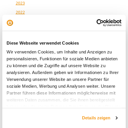
2023
2022
2021
2020
2019
Diese Webseite verwendet Cookies
2018
Wir verwenden Cookies, um Inhalte und Anzeigen zu
1970
personalisieren, Funktionen für soziale Medien anbieten
zu können und die Zugriffe auf unsere Website zu
analysieren. Außerdem geben wir Informationen zu Ihrer
Verwendung unserer Website an unsere Partner für
Kategorien
soziale Medien, Werbung und Analysen weiter. Unsere
Partner führen diese Informationen möglicherweise mit
Allgemein
weiteren Daten zusammen, die Sie ihnen bereitgestellt
Envestor Academy
haben oder die sie im Rahmen Ihrer Nutzung der Dienste
gesammelt haben.
Envestor Community
Details zeigen
Envestor Insights